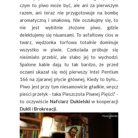
czym to piwo może być, ale ani za pierwszym
razem, ani teraz nie przygotowuje na bombę
aromatyczną i smakową. Nie oszukujmy się, to
nie jest wybitnie złożone piwo, gdzie
delektujemy się niuansami. To asfaltowy cios w
twarz, wędzonka torfowa totalnie dominuje
wszystko w piwie. Czekolada próbuje się
nieśmiało przebić, ale słabo jej to wychodzi.
Spalone kable dają tu tak bardzo, że przed
oczami ukazał się mój pierwszy Intel Pentium
166 na zjaranej płycie głównej. Kiedy to było...
Piwo jest przy tym niesamowicie gładkie, wręcz
pieści przełyk - taka Pieszczota Piwnej Pięści." -
to oczywiście
Nafciarz Dukielski
w kooperacji
Dukli
i
Brokreacji
.