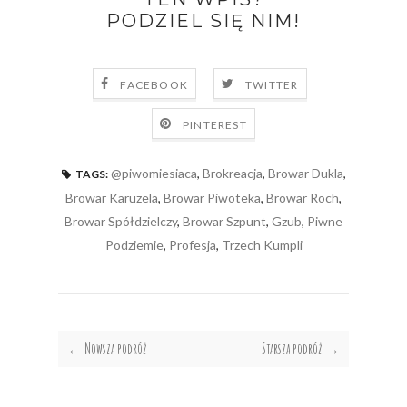
PODZIEL SIĘ NIM!
FACEBOOK
TWITTER
PINTEREST
@piwomiesiaca
,
Brokreacja
,
Browar Dukla
,
TAGS:
Browar Karuzela
,
Browar Piwoteka
,
Browar Roch
,
Browar Spółdzielczy
,
Browar Szpunt
,
Gzub
,
Piwne
Podziemie
,
Profesja
,
Trzech Kumpli
← Nowsza podróż
Starsza podróż →