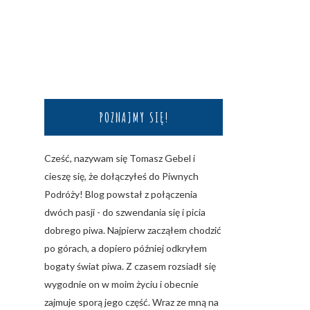
POZNAJMY SIĘ!
Cześć, nazywam się Tomasz Gebel i
cieszę się, że dołączyłeś do Piwnych
Podróży! Blog powstał z połączenia
dwóch pasji - do szwendania się i picia
dobrego piwa. Najpierw zacząłem chodzić
po górach, a dopiero później odkryłem
bogaty świat piwa. Z czasem rozsiadł się
wygodnie on w moim życiu i obecnie
zajmuje sporą jego część. Wraz ze mną na