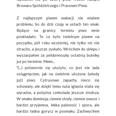
Browaru Spółdzielczego i Pracowni Piwa.
Z najlepszym piwem wakacji nie miałem
problemu, bo do dziś czuję w ustach ten smak.
Będące na granicy terminu piwo mnie
poskładało. To co było świetnym piwem na
początku, pół roku wcześniej, nie tylko nic nie
straciło, a jeszcze zyskało. Wróciłem do sklepu i
wyszarpałem za
półdarmoszkę
ostatnią butelkę
już po terminie. Mmm...
"(...) potwornie się ułożyło, co jest nie lada
osiągnięciem, jak na świetnie ułożone (wtedy
już) piwo. Cytrusowe zapachy nieco się
schowały, ale dzięki temu nuta iglasta stała się
wyraźna, a potężna czekolada jeszcze słodsza.
W smaku dominują ciemne słody, ciemne owoce i
bardzo przyjemna, lekka paloność i spora, ale
bardzo ładna gorycz w posmaku. Zachwyciłem