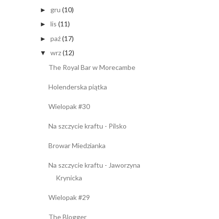
gru
(10)
►
lis
(11)
►
paź
(17)
►
wrz
(12)
▼
The Royal Bar w Morecambe
Holenderska piątka
Wielopak #30
Na szczycie kraftu - Pilsko
Browar Miedzianka
Na szczycie kraftu - Jaworzyna
Krynicka
Wielopak #29
The Blogger