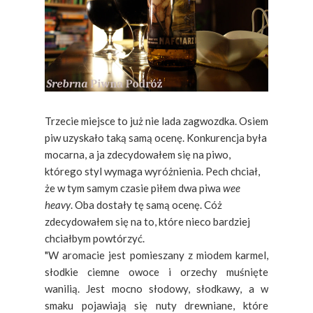
Trzecie miejsce to już nie lada zagwozdka. Osiem
piw uzyskało taką samą ocenę. Konkurencja była
mocarna, a ja zdecydowałem się na piwo,
którego styl wymaga wyróżnienia. Pech chciał,
że w tym samym czasie piłem dwa piwa
wee
heavy
. Oba dostały tę samą ocenę. Cóż
zdecydowałem się na to, które nieco bardziej
chciałbym powtórzyć.
"W aromacie jest pomieszany z miodem karmel,
słodkie ciemne owoce i orzechy muśnięte
wanilią. Jest mocno słodowy, słodkawy, a w
smaku pojawiają się nuty drewniane, które