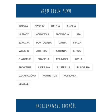
SKĄD PIŁEM PIWO
POLSKA
CZECHY
BELGIA
ANGLIA
NIEMCY
NORWEGIA
SŁOWACJA
USA
SZKOCJA
PORTUGALIA
DANIA
MALTA
WŁOCHY
AUSTRIA
HISZPANIA
LITWA
BIAŁORUŚ
FRANCJA
REUNION
ROSJA
SŁOWENIA
UKRAINA
AUSTRALIA
BUŁGARIA
CZARNOGÓRA
MAURITIUS
RUMUNIA
SESZELE
NAJCIEKAWSZE PODRÓŻE