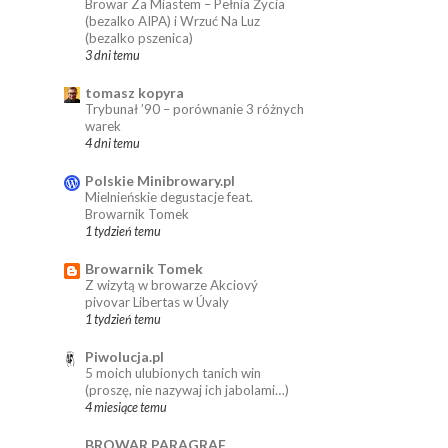
Browar Za Miastem – Pełnia Życia
(bezalko AIPA) i Wrzuć Na Luz
(bezalko pszenica)
3 dni temu
tomasz kopyra
Trybunał ’90 – porównanie 3 różnych
warek
4 dni temu
Polskie Minibrowary.pl
Mielnieńskie degustacje feat.
Browarnik Tomek
1 tydzień temu
Browarnik Tomek
Z wizytą w browarze Akciový
pivovar Libertas w Úvaly
1 tydzień temu
Piwolucja.pl
5 moich ulubionych tanich win
(proszę, nie nazywaj ich jabolami…)
4 miesiące temu
BROWAR PARAGRAF