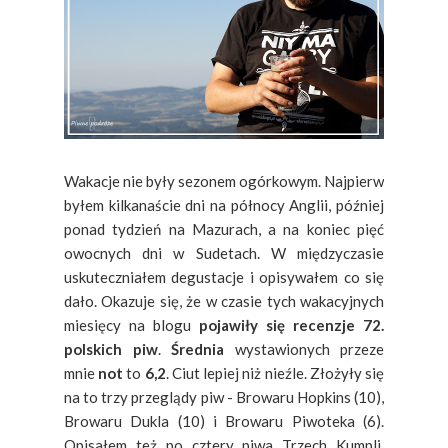
Wakacje nie były sezonem ogórkowym. Najpierw
byłem kilkanaście dni na północy Anglii, później
ponad tydzień na Mazurach, a na koniec pięć
owocnych dni w Sudetach. W międzyczasie
uskuteczniałem degustacje i opisywałem co się
dało. Okazuje się, że w czasie tych wakacyjnych
miesięcy na blogu
pojawiły się
recenzje
72.
polskich piw
.
Średnia
wystawionych przeze
mnie
not
to
6,2
. Ciut lepiej niż nieźle. Złożyły się
na to trzy przeglądy piw - Browaru Hopkins (10),
Browaru Dukla (10) i Browaru Piwoteka (6).
Opisałem też po cztery piwa Trzech Kumpli,