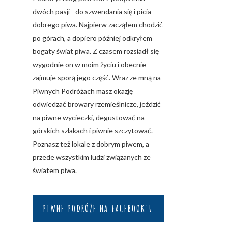
dwóch pasji - do szwendania się i picia
dobrego piwa. Najpierw zacząłem chodzić
po górach, a dopiero później odkryłem
bogaty świat piwa. Z czasem rozsiadł się
wygodnie on w moim życiu i obecnie
zajmuje sporą jego część. Wraz ze mną na
Piwnych Podróżach masz okazję
odwiedzać browary rzemieślnicze, jeździć
na piwne wycieczki, degustować na
górskich szlakach i piwnie szczytować.
Poznasz też lokale z dobrym piwem, a
przede wszystkim ludzi związanych ze
światem piwa.
PIWNE PODRÓŻE NA FACEBOOK'U