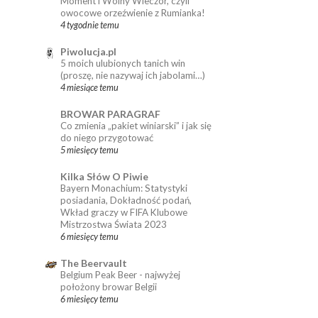
Moment i Wolny Wieczór, czyli
owocowe orzeźwienie z Rumianka!
4 tygodnie temu
Piwolucja.pl
5 moich ulubionych tanich win
(proszę, nie nazywaj ich jabolami…)
4 miesiące temu
BROWAR PARAGRAF
Co zmienia „pakiet winiarski” i jak się
do niego przygotować
5 miesięcy temu
Kilka Słów O Piwie
Bayern Monachium: Statystyki
posiadania, Dokładność podań,
Wkład graczy w FIFA Klubowe
Mistrzostwa Świata 2023
6 miesięcy temu
The Beervault
Belgium Peak Beer - najwyżej
położony browar Belgii
6 miesięcy temu