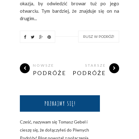
okazja, by odwiedzić browar tuż po jego
otwarciu. Tym bardziej, że znajduje się on na
drugim...
RUSZ W PODRÓŻ!
NOWSZE
STARSZE
PODRÓŻE
PODRÓŻE
POZNAJMY SIĘ!
Cześć, nazywam się Tomasz Gebel i
cieszę się, że dołączyłeś do Piwnych
Podróży! Blog powstał z połączenia