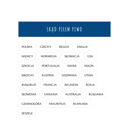
SKĄD PIŁEM PIWO
POLSKA
CZECHY
BELGIA
ANGLIA
NIEMCY
NORWEGIA
SŁOWACJA
USA
SZKOCJA
PORTUGALIA
DANIA
MALTA
WŁOCHY
AUSTRIA
HISZPANIA
LITWA
BIAŁORUŚ
FRANCJA
REUNION
ROSJA
SŁOWENIA
UKRAINA
AUSTRALIA
BUŁGARIA
CZARNOGÓRA
MAURITIUS
RUMUNIA
SESZELE