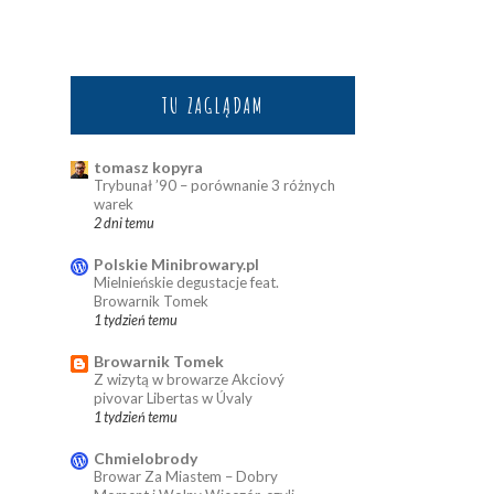
TU ZAGLĄDAM
tomasz kopyra
Trybunał ’90 – porównanie 3 różnych
warek
2 dni temu
Polskie Minibrowary.pl
Mielnieńskie degustacje feat.
Browarnik Tomek
1 tydzień temu
Browarnik Tomek
Z wizytą w browarze Akciový
pivovar Libertas w Úvaly
1 tydzień temu
Chmielobrody
Browar Za Miastem – Dobry