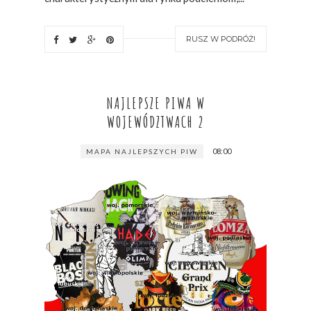
RUSZ W PODRÓŻ!
NAJLEPSZE PIWA W
WOJEWÓDZTWACH 2
08:00
MAPA NAJLEPSZYCH PIW