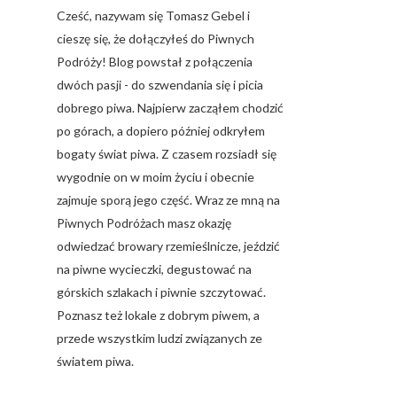
Cześć, nazywam się Tomasz Gebel i
cieszę się, że dołączyłeś do Piwnych
Podróży! Blog powstał z połączenia
dwóch pasji - do szwendania się i picia
dobrego piwa. Najpierw zacząłem chodzić
po górach, a dopiero później odkryłem
bogaty świat piwa. Z czasem rozsiadł się
wygodnie on w moim życiu i obecnie
zajmuje sporą jego część. Wraz ze mną na
Piwnych Podróżach masz okazję
odwiedzać browary rzemieślnicze, jeździć
na piwne wycieczki, degustować na
górskich szlakach i piwnie szczytować.
Poznasz też lokale z dobrym piwem, a
przede wszystkim ludzi związanych ze
światem piwa.