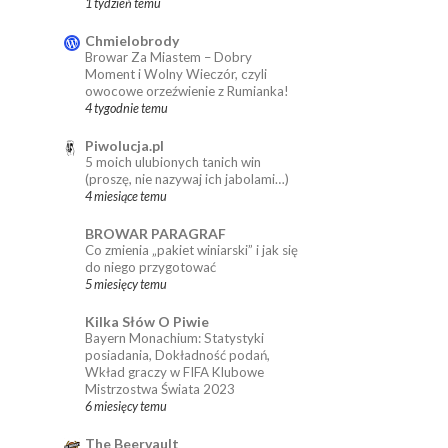
1 tydzień temu
Chmielobrody
Browar Za Miastem – Dobry
Moment i Wolny Wieczór, czyli
owocowe orzeźwienie z Rumianka!
4 tygodnie temu
Piwolucja.pl
5 moich ulubionych tanich win
(proszę, nie nazywaj ich jabolami…)
4 miesiące temu
BROWAR PARAGRAF
Co zmienia „pakiet winiarski” i jak się
do niego przygotować
5 miesięcy temu
Kilka Słów O Piwie
Bayern Monachium: Statystyki
posiadania, Dokładność podań,
Wkład graczy w FIFA Klubowe
Mistrzostwa Świata 2023
6 miesięcy temu
The Beervault