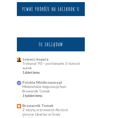
PIWNE PODRÓŻE NA FACEBOOK'U
TU ZAGLĄDAM
tomasz kopyra
Trybunał ’90 – porównanie 3 różnych
warek
1 dzień temu
Polskie Minibrowary.pl
Mielnieńskie degustacje feat.
Browarnik Tomek
1 tydzień temu
Browarnik Tomek
Z wizytą w browarze Akciový
pivovar Libertas w Úvaly