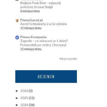
Belgium Peak Beer - najwyżej
położony browar Belgii
6 miesięcy temu
PiwnyGaraż.pl
Aecht Schlenkerla à la Grodziskie
11 miesięcy temu
Piwna Kompania
Zagrzeb – co zobaczyć w 1 dzień?
Przewodnik po stolicy Chorwacji
11 miesięcy temu
Pokaż wszystko
ARCHIWUM
2026
(2)
►
2025
(11)
►
2024
(36)
►