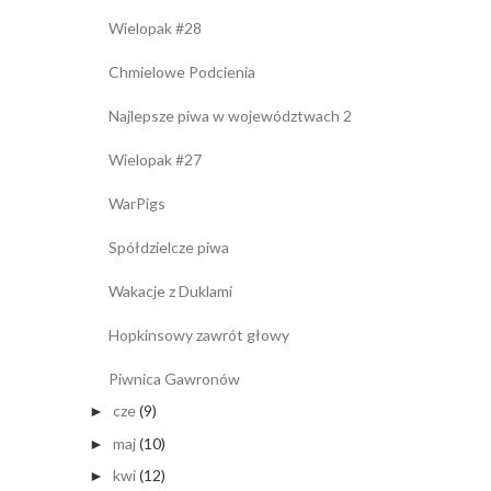
Wielopak #28
Chmielowe Podcienia
Najlepsze piwa w województwach 2
Wielopak #27
WarPigs
Spółdzielcze piwa
Wakacje z Duklami
Hopkinsowy zawrót głowy
Piwnica Gawronów
cze
(9)
►
maj
(10)
►
kwi
(12)
►