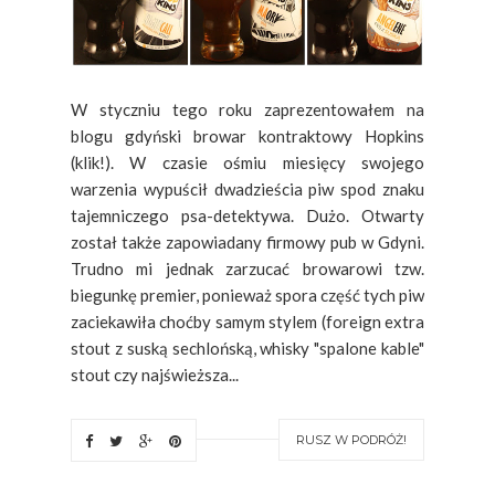
W styczniu tego roku zaprezentowałem na
blogu gdyński browar kontraktowy Hopkins
(klik!). W czasie ośmiu miesięcy swojego
warzenia wypuścił dwadzieścia piw spod znaku
tajemniczego psa-detektywa. Dużo. Otwarty
został także zapowiadany firmowy pub w Gdyni.
Trudno mi jednak zarzucać browarowi tzw.
biegunkę premier, ponieważ spora część tych piw
zaciekawiła choćby samym stylem (foreign extra
stout z suską sechlońską, whisky "spalone kable"
stout czy najświeższa...
RUSZ W PODRÓŻ!