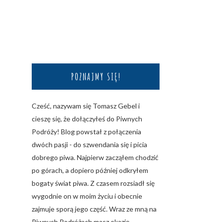
POZNAJMY SIĘ!
Cześć, nazywam się Tomasz Gebel i
cieszę się, że dołączyłeś do Piwnych
Podróży! Blog powstał z połączenia
dwóch pasji - do szwendania się i picia
dobrego piwa. Najpierw zacząłem chodzić
po górach, a dopiero później odkryłem
bogaty świat piwa. Z czasem rozsiadł się
wygodnie on w moim życiu i obecnie
zajmuje sporą jego część. Wraz ze mną na
Piwnych Podróżach masz okazję