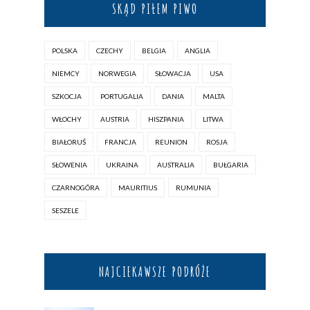
SKĄD PIŁEM PIWO
POLSKA
CZECHY
BELGIA
ANGLIA
NIEMCY
NORWEGIA
SŁOWACJA
USA
SZKOCJA
PORTUGALIA
DANIA
MALTA
WŁOCHY
AUSTRIA
HISZPANIA
LITWA
BIAŁORUŚ
FRANCJA
REUNION
ROSJA
SŁOWENIA
UKRAINA
AUSTRALIA
BUŁGARIA
CZARNOGÓRA
MAURITIUS
RUMUNIA
SESZELE
NAJCIEKAWSZE PODRÓŻE