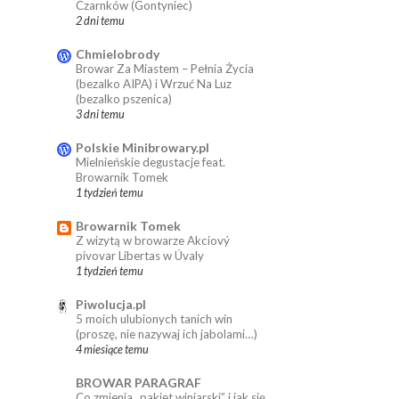
Czarnków (Gontyniec)
2 dni temu
Chmielobrody
Browar Za Miastem – Pełnia Życia
(bezalko AIPA) i Wrzuć Na Luz
(bezalko pszenica)
3 dni temu
Polskie Minibrowary.pl
Mielnieńskie degustacje feat.
Browarnik Tomek
1 tydzień temu
Browarnik Tomek
Z wizytą w browarze Akciový
pivovar Libertas w Úvaly
1 tydzień temu
Piwolucja.pl
5 moich ulubionych tanich win
(proszę, nie nazywaj ich jabolami…)
4 miesiące temu
BROWAR PARAGRAF
Co zmienia „pakiet winiarski” i jak się