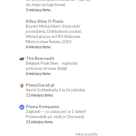
do niego przygotować
5 miesięcy temu
Kilka Słów O Piwie
Bayern Monachium: Statystyki
posiadania, Dokładność podań,
Wkład graczy w FIFA Klubowe
Mistrzostwa Świata 2023
6 miesięcy temu
The Beervault
Belgium Peak Beer - najwyżej
położony browar Belgii
6 miesięcy temu
PiwnyGaraż.pl
Aecht Schlenkerla à la Grodziskie
11 miesięcy temu
Piwna Kompania
Zagrzeb – co zobaczyć w 1 dzień?
Przewodnik po stolicy Chorwacji
11 miesięcy temu
Pokaż wszystko