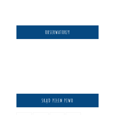
OBSERWATORZY
SKĄD PIŁEM PIWO