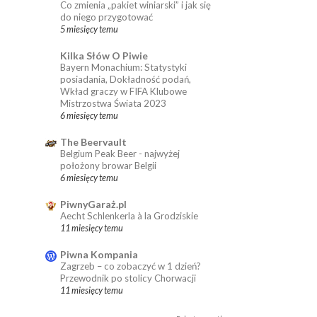
Co zmienia „pakiet winiarski” i jak się
do niego przygotować
5 miesięcy temu
Kilka Słów O Piwie
Bayern Monachium: Statystyki
posiadania, Dokładność podań,
Wkład graczy w FIFA Klubowe
Mistrzostwa Świata 2023
6 miesięcy temu
The Beervault
Belgium Peak Beer - najwyżej
położony browar Belgii
6 miesięcy temu
PiwnyGaraż.pl
Aecht Schlenkerla à la Grodziskie
11 miesięcy temu
Piwna Kompania
Zagrzeb – co zobaczyć w 1 dzień?
Przewodnik po stolicy Chorwacji
11 miesięcy temu