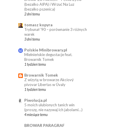
(bezalko AIPA) i Wrzuć Na Luz
(bezalko pszenica)
2 dni temu
tomasz kopyra
Trybunał ’90 – porównanie 3 różnych
warek
3 dni temu
Polskie Minibrowary.pl
Mielnieńskie degustacje feat.
Browarnik Tomek
1 tydzień temu
Browarnik Tomek
Z wizytą w browarze Akciový
pivovar Libertas w Úvaly
1 tydzień temu
Piwolucja.pl
5 moich ulubionych tanich win
(proszę, nie nazywaj ich jabolami…)
4 miesiące temu
BROWAR PARAGRAF