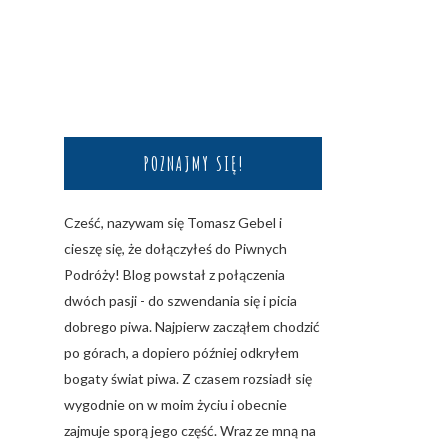
POZNAJMY SIĘ!
Cześć, nazywam się Tomasz Gebel i
cieszę się, że dołączyłeś do Piwnych
Podróży! Blog powstał z połączenia
dwóch pasji - do szwendania się i picia
dobrego piwa. Najpierw zacząłem chodzić
po górach, a dopiero później odkryłem
bogaty świat piwa. Z czasem rozsiadł się
wygodnie on w moim życiu i obecnie
zajmuje sporą jego część. Wraz ze mną na