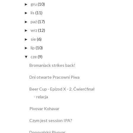
gru
(10)
►
lis
(11)
►
paź
(17)
►
wrz
(12)
►
sie
(6)
►
lip
(10)
►
cze
(9)
▼
Bromaniack strikes back!
Dni otwarte Pracowni Piwa
Beer Cup - Epizod X - 2. Ćwierćfinał
- relacja
Pivovar Kohavar
Czym jest session IPA?
Donovalský Pivovar