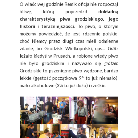
O właściwej godzinie Remik oficjalnie rozpoczął
bitwę, którą poprzedził
dokładną
charakterystyką piwa grodziskiego, jego
historii i teraźniejszości
. To piwo, o którym
możemy powiedzieć, że jest rdzennie polskie,
choć Niemcy przez długi czas mieli odmienne
zdanie, bo Grodzisk Wielkopolski, ups...
Grätz
leżało kiedyś w Prusach, a robione wtedy piwo
nie było grodziskim i nazywało się
g
rätzer.
Grodziskie to pszeniczne piwo wędzone, bardzo
lekkie (gęstość początkowa 9° to już niemało),
mało alkoholowe (3% to już dużo) i rześkie.