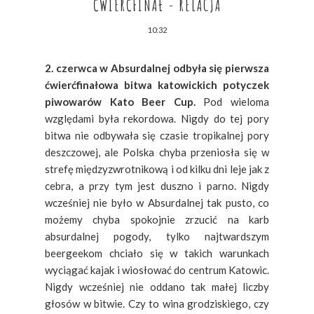
ĆWIERĆFINAŁ - RELACJA
10:32
2. czerwca w Absurdalnej odbyła się pierwsza
ćwierćfinałowa bitwa katowickich potyczek
piwowarów Kato Beer Cup.
Pod wieloma
względami była rekordowa. Nigdy do tej pory
bitwa nie odbywała się czasie tropikalnej pory
deszczowej, ale Polska chyba przeniosła się w
strefę międzyzwrotnikową i od kilku dni leje jak z
cebra, a przy tym jest duszno i parno. Nigdy
wcześniej nie było w Absurdalnej tak pusto, co
możemy chyba spokojnie zrzucić na karb
absurdalnej pogody, tylko najtwardszym
beergeekom chciało się w takich warunkach
wyciągać kajak i wiosłować do centrum Katowic.
Nigdy wcześniej nie oddano tak małej liczby
głosów w bitwie. Czy to wina grodziskiego, czy