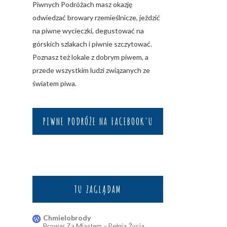
Piwnych Podróżach masz okazję
odwiedzać browary rzemieślnicze, jeździć
na piwne wycieczki, degustować na
górskich szlakach i piwnie szczytować.
Poznasz też lokale z dobrym piwem, a
przede wszystkim ludzi związanych ze
światem piwa.
PIWNE PODRÓŻE NA FACEBOOK'U
TU ZAGLĄDAM
Chmielobrody
Browar Za Miastem – Pełnia Życia