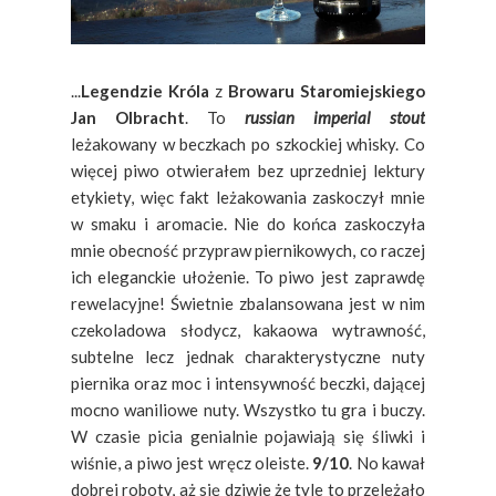
...
Legendzie Króla
z
Browaru Staromiejskiego
Jan Olbracht
. To
russian imperial stout
leżakowany w beczkach po szkockiej whisky. Co
więcej piwo otwierałem bez uprzedniej lektury
etykiety, więc fakt leżakowania zaskoczył mnie
w smaku i aromacie. Nie do końca zaskoczyła
mnie obecność przypraw piernikowych, co raczej
ich eleganckie ułożenie. To piwo jest zaprawdę
rewelacyjne! Świetnie zbalansowana jest w nim
czekoladowa słodycz, kakaowa wytrawność,
subtelne lecz jednak charakterystyczne nuty
piernika oraz moc i intensywność beczki, dającej
mocno waniliowe nuty. Wszystko tu gra i buczy.
W czasie picia genialnie pojawiają się śliwki i
wiśnie, a piwo jest wręcz oleiste.
9/10
. No kawał
dobrej roboty, aż się dziwie że tyle to przeleżało