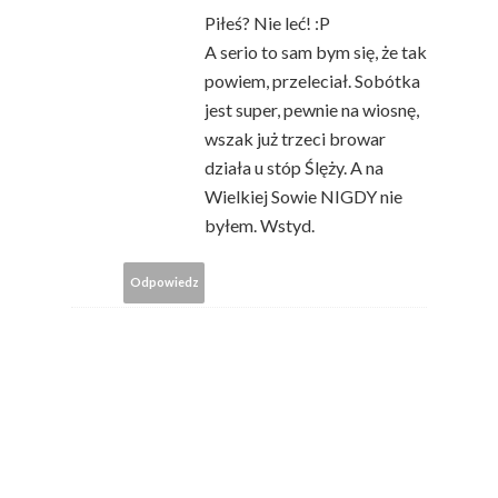
Piłeś? Nie leć! :P
A serio to sam bym się, że tak
powiem, przeleciał. Sobótka
jest super, pewnie na wiosnę,
wszak już trzeci browar
działa u stóp Ślęży. A na
Wielkiej Sowie NIGDY nie
byłem. Wstyd.
Odpowiedz