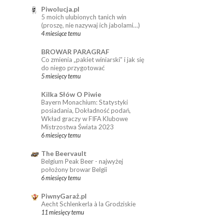
Piwolucja.pl
5 moich ulubionych tanich win
(proszę, nie nazywaj ich jabolami…)
4 miesiące temu
BROWAR PARAGRAF
Co zmienia „pakiet winiarski” i jak się
do niego przygotować
5 miesięcy temu
Kilka Słów O Piwie
Bayern Monachium: Statystyki
posiadania, Dokładność podań,
Wkład graczy w FIFA Klubowe
Mistrzostwa Świata 2023
6 miesięcy temu
The Beervault
Belgium Peak Beer - najwyżej
położony browar Belgii
6 miesięcy temu
PiwnyGaraż.pl
Aecht Schlenkerla à la Grodziskie
11 miesięcy temu