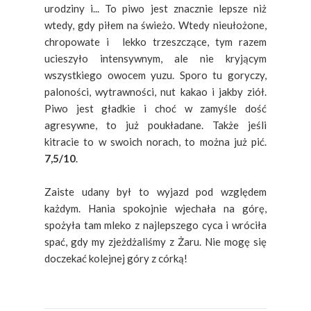
urodziny i... To piwo jest znacznie lepsze niż
wtedy, gdy piłem na świeżo. Wtedy nieułożone,
chropowate i lekko trzeszczące, tym razem
ucieszyło intensywnym, ale nie kryjącym
wszystkiego owocem yuzu. Sporo tu goryczy,
paloności, wytrawności, nut kakao i jakby ziół.
Piwo jest gładkie i choć w zamyśle dość
agresywne, to już poukładane. Także jeśli
kitracie to w swoich norach, to można już pić.
7,5/10
.
Zaiste udany był to wyjazd pod względem
każdym. Hania spokojnie wjechała na górę,
spożyła tam mleko z najlepszego cyca i wróciła
spać, gdy my zjeżdżaliśmy z Żaru. Nie mogę się
doczekać kolejnej góry z córką!