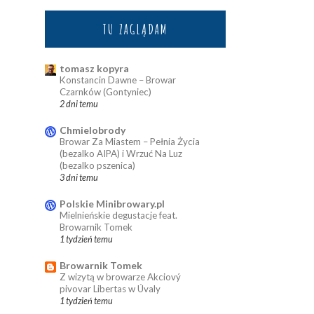
TU ZAGLĄDAM
tomasz kopyra
Konstancin Dawne – Browar
Czarnków (Gontyniec)
2 dni temu
Chmielobrody
Browar Za Miastem – Pełnia Życia
(bezalko AIPA) i Wrzuć Na Luz
(bezalko pszenica)
3 dni temu
Polskie Minibrowary.pl
Mielnieńskie degustacje feat.
Browarnik Tomek
1 tydzień temu
Browarnik Tomek
Z wizytą w browarze Akciový
pivovar Libertas w Úvaly
1 tydzień temu