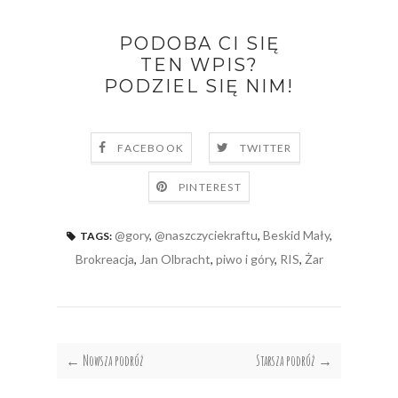
PODOBA CI SIĘ
TEN WPIS?
PODZIEL SIĘ NIM!
FACEBOOK
TWITTER
PINTEREST
@gory
,
@naszczyciekraftu
,
Beskid Mały
,
TAGS:
Brokreacja
,
Jan Olbracht
,
piwo i góry
,
RIS
,
Żar
← Nowsza podróż
Starsza podróż →