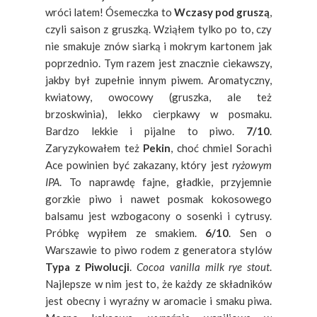
wróci latem! Ósemeczka to
Wczasy pod gruszą
,
czyli saison z gruszką. Wziąłem tylko po to, czy
nie smakuje znów siarką i mokrym kartonem jak
poprzednio. Tym razem jest znacznie ciekawszy,
jakby był zupełnie innym piwem. Aromatyczny,
kwiatowy, owocowy (gruszka, ale też
brzoskwinia), lekko cierpkawy w posmaku.
Bardzo lekkie i pijalne to piwo.
7/10
.
Zaryzykowałem też
Pekin
, choć chmiel Sorachi
Ace powinien być zakazany, który jest
ryżowym
IPA
. To naprawdę fajne, gładkie, przyjemnie
gorzkie piwo i nawet posmak kokosowego
balsamu jest wzbogacony o sosenki i cytrusy.
Próbkę wypiłem ze smakiem.
6/10
. Sen o
Warszawie to piwo rodem z generatora stylów
Typa z Piwolucji
.
Cocoa vanilla milk rye stout
.
Najlepsze w nim jest to, że każdy ze składników
jest obecny i wyraźny w aromacie i smaku piwa.