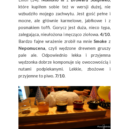
które kupiłem sobie też w wersji dużej, nie
wzbudziło mojego zachwytu. Jest gość pełne i
mocne, ale głównie karmelowe, jabłkowe i z
posmakiem toffi. Gorycz jest duża, nieco tępa,
zalegająca, nieułożona i męcząco ziołowa.
4/10
.
Bardzo fajne wrażenie zrobił na mnie
Smoke
z
Nepomucena
, czyli wędzone drewnem gruszy
pale ale. Odpowiednio lekka i przyjemna
wędzonka dobrze komponuje się owocowością i
nutami podpiekanymi. Lekkie, zbożowe i
przyjemne to piwo.
7/10
.