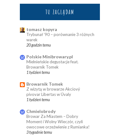
TU ZAGLĄDAM
tomasz kopyra
Trybunał ’90 – porównanie 3 różnych
warek
20 godzin temu
Polskie Minibrowary.pl
Mielnieńskie degustacje feat.
Browarnik Tomek
1 tydzień temu
Browarnik Tomek
Z wizytą w browarze Akciový
pivovar Libertas w Úvaly
1 tydzień temu
Chmielobrody
Browar Za Miastem – Dobry
Moment i Wolny Wieczór, czyli
owocowe orzeźwienie z Rumianka!
3 tygodnie temu