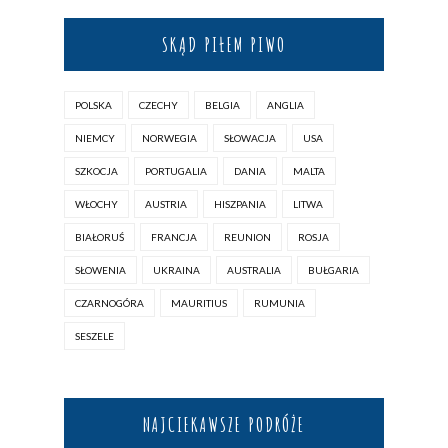
SKĄD PIŁEM PIWO
POLSKA
CZECHY
BELGIA
ANGLIA
NIEMCY
NORWEGIA
SŁOWACJA
USA
SZKOCJA
PORTUGALIA
DANIA
MALTA
WŁOCHY
AUSTRIA
HISZPANIA
LITWA
BIAŁORUŚ
FRANCJA
REUNION
ROSJA
SŁOWENIA
UKRAINA
AUSTRALIA
BUŁGARIA
CZARNOGÓRA
MAURITIUS
RUMUNIA
SESZELE
NAJCIEKAWSZE PODRÓŻE