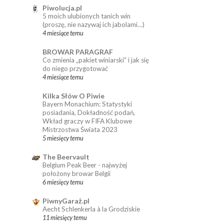
Piwolucja.pl
5 moich ulubionych tanich win
(proszę, nie nazywaj ich jabolami…)
4 miesiące temu
BROWAR PARAGRAF
Co zmienia „pakiet winiarski” i jak się
do niego przygotować
4 miesiące temu
Kilka Słów O Piwie
Bayern Monachium: Statystyki
posiadania, Dokładność podań,
Wkład graczy w FIFA Klubowe
Mistrzostwa Świata 2023
5 miesięcy temu
The Beervault
Belgium Peak Beer - najwyżej
położony browar Belgii
6 miesięcy temu
PiwnyGaraż.pl
Aecht Schlenkerla à la Grodziskie
11 miesięcy temu