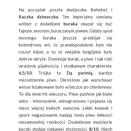
Na początek poszła dwójeczka (hehehe) i
Kaczka dziwaczka
. Ten imperialny owsiany
witbier
z dodatkiem
buraka
okazał się być
fajnym, mocnym, buraczanym piwem. Gdyby spod
mocnego buraka jeszcze przebijał się
kolendrowy
wit
, to prawdopodobnie bym nie
ruszył kijem, a tu te wiejskie belgijskie były
dobrze ukryte. Dominuje burak, a piwo i tak robi
wrażenie pijalnością i słodkawym charakterem.
6,5/10
. Trójka to
Dą perinią
, bardzo
niecodzienne piwo. Określone jak
warschauer
weisse
leżakowane było w beczce po
chardonnay
.
To dla mnie hit wieczoru. Piwo pachnie jak białe
wino - intensywnie, winogronowo i pojawia się
nieco więcej białych owoców. Lekki kwasek i
spore nagazowanie nadają temu piwu lekkości
niesamowitej rześkości. Dodatkowe muśnięcie
beczki dodaje ciekawej złożoności.
8/10
. Niech