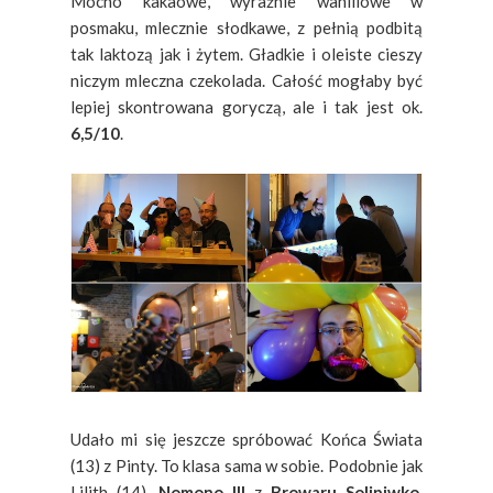
Mocno kakaowe, wyraźnie waniliowe w
posmaku, mlecznie słodkawe, z pełnią podbitą
tak laktozą jak i żytem. Gładkie i oleiste cieszy
niczym mleczna czekolada. Całość mogłaby być
lepiej skontrowana goryczą, ale i tak jest ok.
6,5/10
.
Udało mi się jeszcze spróbować Końca Świata
(13) z Pinty. To klasa sama w sobie. Podobnie jak
Lilith (14).
Nomono III
z
Browaru Solipiwko
,