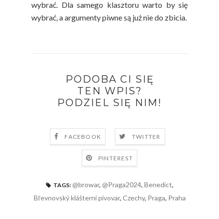
wybrać. Dla samego klasztoru warto by się
wybrać, a argumenty piwne są już nie do zbicia.
PODOBA CI SIĘ
TEN WPIS?
PODZIEL SIĘ NIM!
FACEBOOK
TWITTER
PINTEREST
@browar
,
@Praga2024
,
Benedict
,
TAGS:
Břevnovský klášterní pivovar
,
Czechy
,
Praga
,
Praha