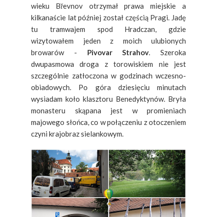
wieku Břevnov otrzymał prawa miejskie a
kilkanaście lat później został częścią Pragi. Jadę
tu tramwajem spod Hradczan, gdzie
wizytowałem jeden z moich ulubionych
browarów -
Pivovar Strahov
. Szeroka
dwupasmowa droga z torowiskiem nie jest
szczególnie zatłoczona w godzinach wczesno-
obiadowych. Po góra dziesięciu minutach
wysiadam koło klasztoru Benedyktynów. Bryła
monasteru skąpana jest w promieniach
majowego słońca, co w połączeniu z otoczeniem
czyni krajobraz sielankowym.