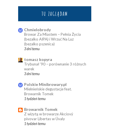
TU ZAGLĄDAM
Chmielobrody
Browar Za Miastem – Pełnia Życia
(bezalko AIPA) i Wrzuć Na Luz
(bezalko pszenica)
3 dni temu
tomasz kopyra
Trybunał ’90 – porównanie 3 różnych
warek
3 dni temu
Polskie Minibrowary.pl
Mielnieńskie degustacje feat.
Browarnik Tomek
1 tydzień temu
Browarnik Tomek
Z wizytą w browarze Akciový
pivovar Libertas w Úvaly
1 tydzień temu