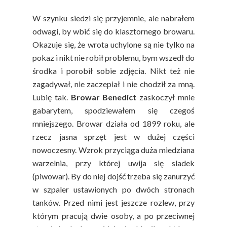
W szynku siedzi się przyjemnie, ale nabrałem
odwagi, by wbić się do klasztornego browaru.
Okazuje się, że wrota uchylone są nie tylko na
pokaz i nikt nie robił problemu, bym wszedł do
środka i porobił sobie zdjęcia. Nikt też nie
zagadywał, nie zaczepiał i nie chodził za mną.
Lubię tak.
Browar Benedict
zaskoczył mnie
gabarytem, spodziewałem się czegoś
mniejszego. Browar działa od 1899 roku, ale
rzecz jasna sprzęt jest w dużej części
nowoczesny. Wzrok przyciąga duża miedziana
warzelnia, przy której uwija się sladek
(piwowar). By do niej dojść trzeba się zanurzyć
w szpaler ustawionych po dwóch stronach
tanków. Przed nimi jest jeszcze rozlew, przy
którym pracują dwie osoby, a po przeciwnej