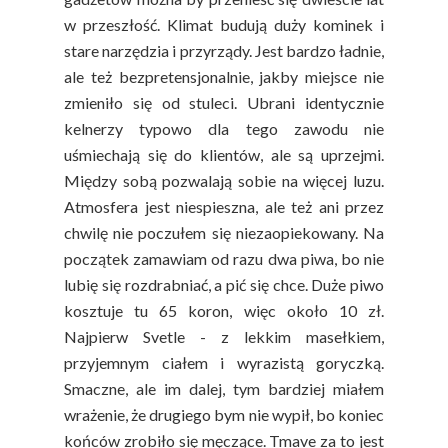
w przeszłość. Klimat budują duży kominek i
stare narzędzia i przyrządy. Jest bardzo ładnie,
ale też bezpretensjonalnie, jakby miejsce nie
zmieniło się od stuleci. Ubrani identycznie
kelnerzy typowo dla tego zawodu nie
uśmiechają się do klientów, ale są uprzejmi.
Między sobą pozwalają sobie na więcej luzu.
Atmosfera jest niespieszna, ale też ani przez
chwilę nie poczułem się niezaopiekowany. Na
początek zamawiam od razu dwa piwa, bo nie
lubię się rozdrabniać, a pić się chce. Duże piwo
kosztuje tu 65 koron, więc około 10 zł.
Najpierw Svetle - z lekkim masełkiem,
przyjemnym ciałem i wyrazistą goryczką.
Smaczne, ale im dalej, tym bardziej miałem
wrażenie, że drugiego bym nie wypił, bo koniec
końców zrobiło się męczące. Tmave za to jest