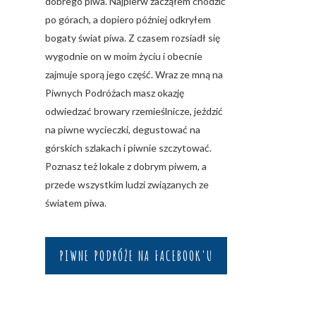
dobrego piwa. Najpierw zacząłem chodzić
po górach, a dopiero później odkryłem
bogaty świat piwa. Z czasem rozsiadł się
wygodnie on w moim życiu i obecnie
zajmuje sporą jego część. Wraz ze mną na
Piwnych Podróżach masz okazję
odwiedzać browary rzemieślnicze, jeździć
na piwne wycieczki, degustować na
górskich szlakach i piwnie szczytować.
Poznasz też lokale z dobrym piwem, a
przede wszystkim ludzi związanych ze
światem piwa.
PIWNE PODRÓŻE NA FACEBOOK'U