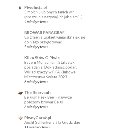
Piwolucja.pl
5 moich ulubionych tanich win
(proszę, nie nazywaj ich jabolami…)
4 miesiące temu
BROWAR PARAGRAF
Co zmienia „pakiet winiarski” i jak się
do niego przygotować
5 miesięcy temu
Kilka Słów O Piwie
Bayern Monachium: Statystyki
posiadania, Dokładność podań,
Wkład graczy w FIFA Klubowe
Mistrzostwa Świata 2023
6 miesięcy temu
The Beervault
Belgium Peak Beer - najwyżej
położony browar Belgii
6 miesięcy temu
PiwnyGaraż.pl
Aecht Schlenkerla à la Grodziskie
11 miesięcy temu