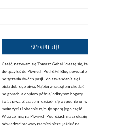
POZNAJMY SIĘ!
Cześć, nazywam się Tomasz Gebel i cieszę się, że
dołączyłeś do Piwnych Podróży! Blog powstał z
połączenia dwóch pasji - do szwendania się i
picia dobrego piwa. Najpierw zacząłem chodzić
po górach, a dopiero później odkryłem bogaty
świat piwa. Z czasem rozsiadł się wygodnie on w
moim życiu i obecnie zajmuje sporą jego część.
Wraz ze mną na Piwnych Podróżach masz okazję
odwiedzać browary rzemieślnicze, jeździć na