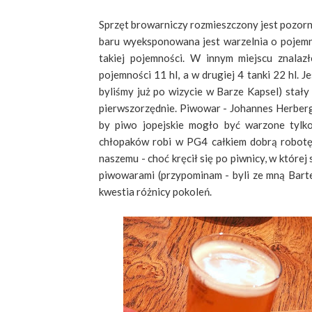
Sprzęt browarniczy rozmieszczony jest pozorn
baru wyeksponowana jest warzelnia o pojemno
takiej pojemności. W innym miejscu znalaz
pojemności 11 hl, a w drugiej 4 tanki 22 hl. 
byliśmy już po wizycie w Barze Kapsel) stały
pierwszorzędnie. Piwowar - Johannes Herberg 
by piwo jopejskie mogło być warzone tylk
chłopaków robi w PG4 całkiem dobrą robotę, 
naszemu - choć kręcił się po piwnicy, w które
piwowarami (przypominam - byli ze mną Bartek
kwestia różnicy pokoleń.