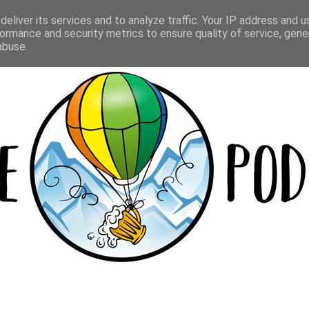
Y
LOKALE
BEER CUP
WIELOPAKI
eliver its services and to analyze traffic. Your IP address and 
ormance and security metrics to ensure quality of service, gen
abuse.