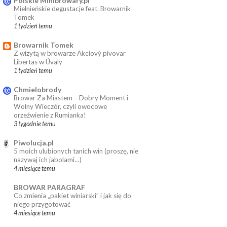
Polskie Minibrowary.pl
Mielnieńskie degustacje feat. Browarnik
Tomek
1 tydzień temu
Browarnik Tomek
Z wizytą w browarze Akciový pivovar
Libertas w Úvaly
1 tydzień temu
Chmielobrody
Browar Za Miastem – Dobry Moment i
Wolny Wieczór, czyli owocowe
orzeźwienie z Rumianka!
3 tygodnie temu
Piwolucja.pl
5 moich ulubionych tanich win (proszę, nie
nazywaj ich jabolami…)
4 miesiące temu
BROWAR PARAGRAF
Co zmienia „pakiet winiarski” i jak się do
niego przygotować
4 miesiące temu