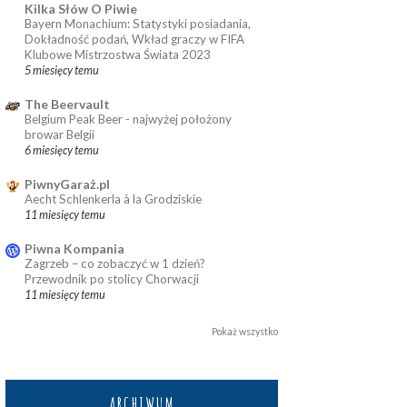
Kilka Słów O Piwie
Bayern Monachium: Statystyki posiadania,
Dokładność podań, Wkład graczy w FIFA
Klubowe Mistrzostwa Świata 2023
5 miesięcy temu
The Beervault
Belgium Peak Beer - najwyżej położony
browar Belgii
6 miesięcy temu
PiwnyGaraż.pl
Aecht Schlenkerla à la Grodziskie
11 miesięcy temu
Piwna Kompania
Zagrzeb – co zobaczyć w 1 dzień?
Przewodnik po stolicy Chorwacji
11 miesięcy temu
Pokaż wszystko
ARCHIWUM