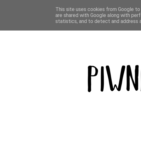
BLOG
PODRÓŻE
GÓRY
BROWAR
This site uses cookies from Google to d
are shared with Google along with perf
statistics, and to detect and address 