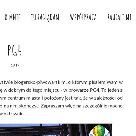
O MNIE
TU ZAGLĄDAM
WSPÓŁPRACA
ZAUFALI MI
PG4
18:17
ystwie blogersko-piwowarskim, o którym pisałem Wam w
ię w dobrym do tego miejscu - w browarze PG4. To jeden z
ym centrum miasta i położony jest tak, że w zależności od
ub na nim skończyć. Zapraszam więc na szczególnie mocno
yło dziwnie.