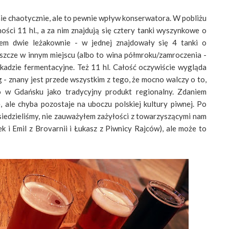
ie chaotycznie, ale to pewnie wpływ konserwatora. W pobliżu
ści 11 hl., a za nim znajdują się cztery tanki wyszynkowe o
łem dwie leżakownie - w jednej znajdowały się 4 tanki o
Jeszcze w innym miejscu (albo to wina półmroku/zamroczenia -
 kadzie fermentacyjne. Też 11 hl. Całość oczywiście wygląda
- znany jest przede wszystkim z tego, że mocno walczy o to,
o w Gdańsku jako tradycyjny produkt regionalny. Zdaniem
ale chyba pozostaje na uboczu polskiej kultury piwnej. Po
j siedzieliśmy, nie zauważyłem zażyłości z towarzyszącymi nam
 i Emil z Brovarnii i Łukasz z Piwnicy Rajców), ale może to