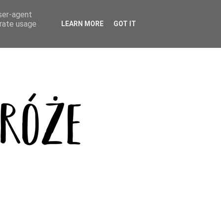
user-agent
erate usage
LEARN MORE
GOT IT