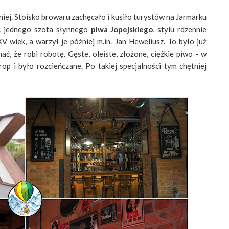
iej. Stoisko browaru zachęcało i kusiło turystów na Jarmarku
ć jednego szota słynnego
piwa Jopejskiego
, stylu rdzennie
 wiek, a warzył je później m.in. Jan Heweliusz. To było już
ć, że robi robotę. Gęste, oleiste, złożone, ciężkie piwo - w
op i było rozcieńczane. Po takiej specjalności tym chętniej