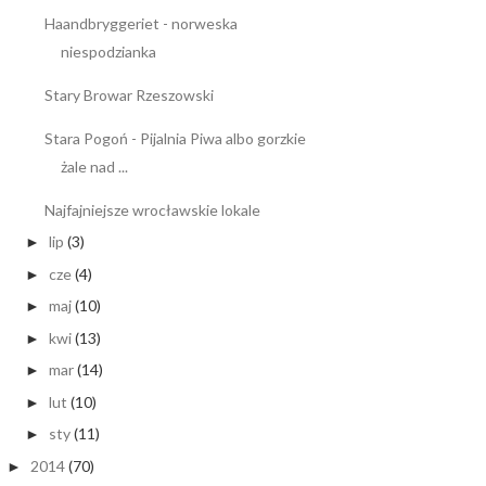
Haandbryggeriet - norweska
niespodzianka
Stary Browar Rzeszowski
Stara Pogoń - Pijalnia Piwa albo gorzkie
żale nad ...
Najfajniejsze wrocławskie lokale
lip
(3)
►
cze
(4)
►
maj
(10)
►
kwi
(13)
►
mar
(14)
►
lut
(10)
►
sty
(11)
►
2014
(70)
►