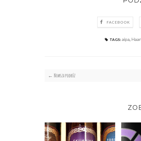
PODZ
FACEBOOK
aipa
,
Haan
TAGS:
← Nowsza podróż
ZO