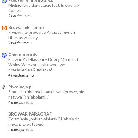
Polskie Minibrowary.pl
Mielnieńskie degustacje feat. Browarnik
Tomek
1 tydzień temu
Browarnik Tomek
Z wizytą w browarze Akciový pivovar
Libertas w Úvaly
1 tydzień temu
Chmielobrody
Browar Za Miastem – Dobry Moment i
Wolny Wieczór, czyli owocowe
orzeźwienie z Rumianka!
4 tygodnie temu
Piwolucja.pl
5 moich ulubionych tanich win (proszę, nie
nazywaj ich jabolami…)
4 miesiące temu
BROWAR PARAGRAF
Co zmienia „pakiet winiarski” i jak się do
niego przygotować
5 miesięcy temu