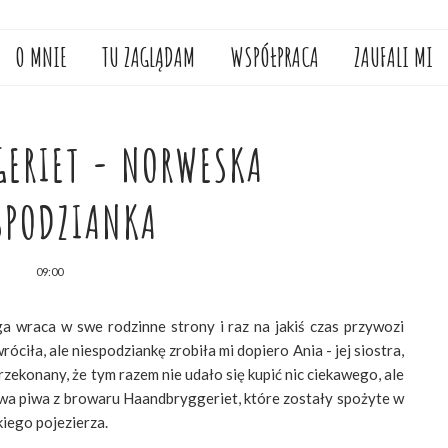
O MNIE
TU ZAGLĄDAM
WSPÓŁPRACA
ZAUFALI MI
ERIET - NORWESKA
SPODZIANKA
09:00
ga wraca w swe rodzinne strony i raz na jakiś czas przywozi
óciła, ale niespodziankę zrobiła mi dopiero Ania - jej siostra,
zekonany, że tym razem nie udało się kupić nic ciekawego, ale
 dwa piwa z browaru Haandbryggeriet, które zostały spożyte w
iego pojezierza.