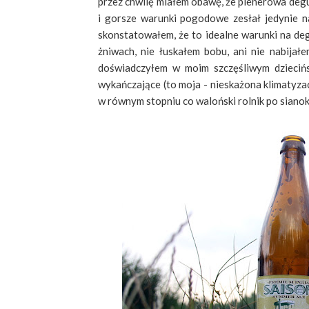
przez chwilę miałem obawę, że plenerowa degus
i gorsze warunki pogodowe zesłał jedynie na
skonstatowałem, że to idealne warunki na de
żniwach, nie łuskałem bobu, ani nie nabijałe
doświadczyłem w moim szczęśliwym dziecińst
wykańczające (to moja - nieskażona klimatyz
w równym stopniu co waloński rolnik po siano