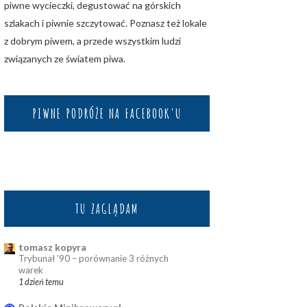
piwne wycieczki, degustować na górskich
szlakach i piwnie szczytować. Poznasz też lokale
z dobrym piwem, a przede wszystkim ludzi
związanych ze światem piwa.
PIWNE PODRÓŻE NA FACEBOOK'U
TU ZAGLĄDAM
tomasz kopyra
Trybunał ’90 – porównanie 3 różnych
warek
1 dzień temu