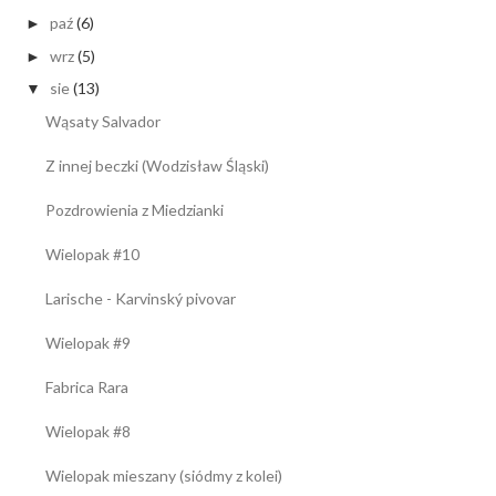
paź
(6)
►
wrz
(5)
►
sie
(13)
▼
Wąsaty Salvador
Z innej beczki (Wodzisław Śląski)
Pozdrowienia z Miedzianki
Wielopak #10
Larische - Karvinský pivovar
Wielopak #9
Fabrica Rara
Wielopak #8
Wielopak mieszany (siódmy z kolei)