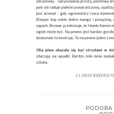
obrazowej - narysowanej prostą,
paintową
kr
pale ale
raduje pięknie pomarańczową, opalizu
jest aromat - gdy ogniomistrz rzuca komendę
(Kacper kup sobie dobre mango i powąchaj, 
zapach. Browar przekonuje, że Humle Kanon ma 
ogóle może być. Na pewno jest bardzo gorzk
doskonale to kontruje. To na pewno jedno z mo
Oba piwa okazały się być strzałami w dzi
zdarzają się wpadki. Bardzo mile mnie zaska
sztuka.
A o innych norweskich pi
PODOBA 