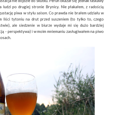
tacja nie dojdzie do skutku. Perun okazał się jednak łaskawy
 ludzi po drugiej stronie Brynicy. Nie płakałem, z radością
gustację piwa w stylu
saison
. Co prawda nie brałem udziału w
m liści tytoniu na drut przed suszeniem (to tylko to, czego
wie), ale siedzenie w biurze wydaje mi się dużo bardziej
acją - perspektywa) i w moim mniemaniu zasługiwałem na piwo
kosach.