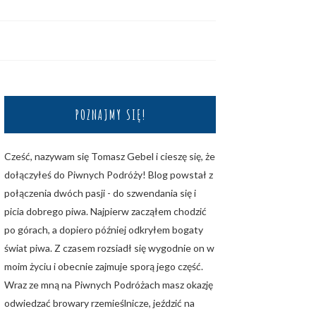
POZNAJMY SIĘ!
Cześć, nazywam się Tomasz Gebel i cieszę się, że
dołączyłeś do Piwnych Podróży! Blog powstał z
połączenia dwóch pasji - do szwendania się i
picia dobrego piwa. Najpierw zacząłem chodzić
po górach, a dopiero później odkryłem bogaty
świat piwa. Z czasem rozsiadł się wygodnie on w
moim życiu i obecnie zajmuje sporą jego część.
Wraz ze mną na Piwnych Podróżach masz okazję
odwiedzać browary rzemieślnicze, jeździć na