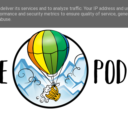
Y
LOKALE
BEER CUP
WIELOPAKI
eliver its services and to analyze traffic. Your IP address and 
ormance and security metrics to ensure quality of service, gen
abuse.