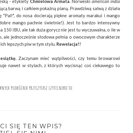
eską - etykiety
Chmielowa Armata
. Norweski
american india
jącą barwą i całkiem pokaźną pianą. Prawdziwą salwą z działa
 "Pal!", do nosa docierają piękne aromaty marakui i mango
dobre mango pachnie świetnie!). Jest to bardzo intensywny
150 IBU, ale tak duża gorycz nie jest tu wyczuwalna, o ile w
o, ale jednocześnie słodowa pełnia o owocowym charakterze
ich lepszych piw w tym stylu.
Rewelacja!!
esiątkę.
Zaczynam mieć wątpliwości, czy temu browarowi
kuje nawet w stylach, z których wycisnąć coś ciekawego to
wnych podróżach przeczytasz czytelniku tu.
CI SIĘ TEN WPIS?