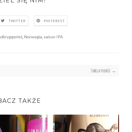
IEL SIĘ NIM!
TWITTER
PINTEREST
dbryggeriet
,
Norwegia
,
saison IPA
Starsza podróż →
BACZ TAKŻE