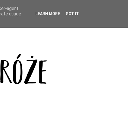
user-agent
erate usage
LEARN MORE
GOT IT