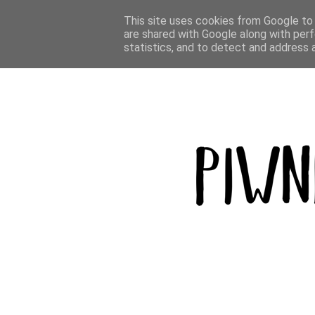
BLOG
PODRÓŻE
GÓRY
BROWAR
This site uses cookies from Google to d
are shared with Google along with perf
statistics, and to detect and address 