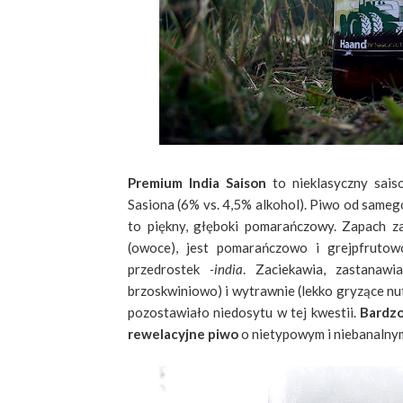
Premium India Saison
to nieklasyczny saiso
Sasiona (6% vs. 4,5% alkohol). Piwo od sameg
to piękny, głęboki pomarańczowy. Zapach za
(owoce), jest pomarańczowo i grejpfruto
przedrostek
-india
. Zaciekawia, zastanaw
brzoskwiniowo) i wytrawnie (lekko gryzące n
pozostawiało niedosytu w tej kwestii.
Bardzo
rewelacyjne piwo
o nietypowym i niebanalny