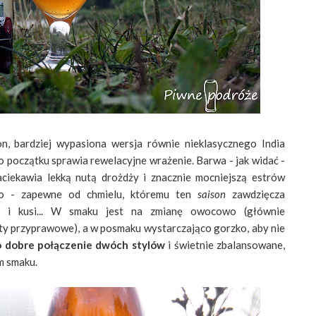
n, bardziej wypasiona wersja równie nieklasycznego India
o początku sprawia rewelacyjne wrażenie. Barwa - jak widać -
ciekawia lekką nutą drożdży i znacznie mocniejszą estrów
wo - zapewne od chmielu, któremu ten
saison
zawdzięcza
ia i kusi... W smaku jest na zmianę owocowo (głównie
uty przyprawowe), a w posmaku wystarczająco gorzko, aby nie
 dobre połączenie dwóch stylów
i świetnie zbalansowane,
m smaku.