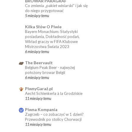
BROWAR PARAGRAF
Co zmienia „pakiet winiarski” i jak się
do niego przygotować
5 miesięcy temu
Kilka Słów O Piwie
Bayern Monachium: Statystyki
posiadania, Dokładność podań,
Wkład graczy w FIFA Klubowe
Mistrzostwa Świata 2023
6 miesięcy temu
The Beervault
Belgium Peak Beer - najwyżej
położony browar Belgii
6 miesięcy temu
PiwnyGaraż.pl
Aecht Schlenkerla à la Grodziskie
11 miesięcy temu
Piwna Kompania
Zagrzeb – co zobaczyć w 1 dzień?
Przewodnik po stolicy Chorwacji
11 miesięcy temu