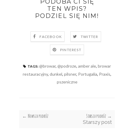
PODOBA CI SIĘ
TEN WPIS?
PODZIEL SIĘ NIM!
FACEBOOK
TWITTER
PINTEREST
@browar
,
@podroze
,
amber ale
,
browar
TAGS:
restauracyjny
,
dunkel
,
pilsner
,
Portugalia
,
Praxis
,
pszeniczne
← Nowsza podróż
Starsza podróż →
Starszy post