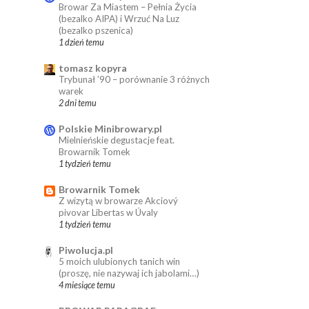
Browar Za Miastem – Pełnia Życia
(bezalko AIPA) i Wrzuć Na Luz
(bezalko pszenica)
1 dzień temu
tomasz kopyra
Trybunał ’90 – porównanie 3 różnych
warek
2 dni temu
Polskie Minibrowary.pl
Mielnieńskie degustacje feat.
Browarnik Tomek
1 tydzień temu
Browarnik Tomek
Z wizytą w browarze Akciový
pivovar Libertas w Úvaly
1 tydzień temu
Piwolucja.pl
5 moich ulubionych tanich win
(proszę, nie nazywaj ich jabolami…)
4 miesiące temu