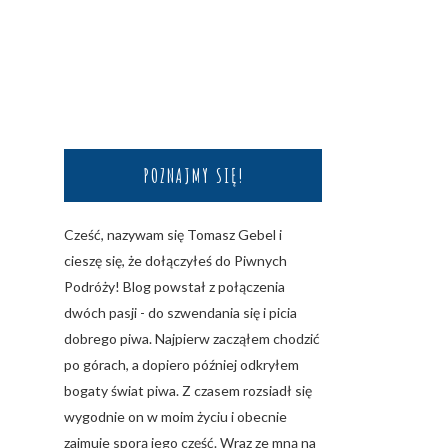
POZNAJMY SIĘ!
Cześć, nazywam się Tomasz Gebel i
cieszę się, że dołączyłeś do Piwnych
Podróży! Blog powstał z połączenia
dwóch pasji - do szwendania się i picia
dobrego piwa. Najpierw zacząłem chodzić
po górach, a dopiero później odkryłem
bogaty świat piwa. Z czasem rozsiadł się
wygodnie on w moim życiu i obecnie
zajmuje sporą jego część. Wraz ze mną na