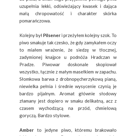
uzupełnia lekki, odświeżający kwasek i dająca
małą chropowatość i charakter skórka
pomarańczowa.
Kolejny był
Pilsener
i przeżyłem kolejny szok. To
piwo smakuje tak czesko, że gdy zamykałem oczy
to miałem wrażenie, że siedzę w tłocznej,
zadymionej knajpce u podnóża Hradczan w
Pradze. Piwowar doskonale skopiował
wszystko, łącznie z małym masełkiem w zapachu.
Słomkowa barwa z drobnopęcherzykową pianą,
niewielka pełnia i średnie wysycenie czynią je
bardzo pijalnym. Aromat głównie słodowy
złamany jest dopiero w smaku delikatną, acz z
czasem wychodzącą na przód, chmielową
goryczą. Bardzo stylowe.
Amber
to jedyne piwo, któremu brakowało