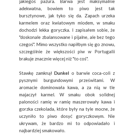
jakiegoś pazura. Barwa jest maksymalnie
adekwatna, bowiem to piwo jest tak
bursztynowe, jak tyko się da. Zapach urzeka
karmelem oraz kwiatowym miodem, w smaku
dochodzi lekka goryczka. I zapisałem sobie, że
"doskonale zbalansowane i pijalne, ale bez tego
czegoś". Mimo wszystko napiłbym się go znowu,
szczególnie że większości piw w Portugalii
brakuje znacznie więcej niż "to coś".
Stawkę zamknął
Dunkel
o barwie coca-coli z
pysznymi burgundowymi prześwitami. W
aromacie dominowała kawa, a za nią w tle
majaczył karmel. W smaku obok solidnej
paloności ramię w ramię maszerowały kawa i
gorzka czekolada, które były na tyle mocne, że
uczyniło to piwo dosyć goryczkowym. Nie
ukrywam, że bardzo mi to odpowiadało i
najbardziej smakowało.