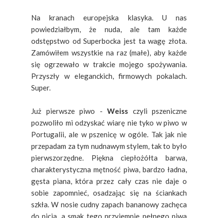
Na kranach europejska klasyka. U nas
powiedziałbym, że nuda, ale tam każde
odstępstwo od Superbocka jest ta wagę złota.
Zamówiłem wszystkie na raz (małe), aby każde
się ogrzewało w trakcie mojego spożywania.
Przyszły w eleganckich, firmowych pokalach.
Super.
Już pierwsze piwo -
Weiss
czyli pszeniczne
pozwoliło mi odzyskać wiarę nie tyko w piwo w
Portugalii, ale w pszenicę w ogóle. Tak jak nie
przepadam za tym nudnawym stylem, tak to było
pierwszorzędne. Piękna ciepłożółta barwa,
charakterystyczna mętność piwa, bardzo ładna,
gęsta piana, która przez cały czas nie daje o
sobie zapomnieć, osadzając się na ściankach
szkła. W nosie cudny zapach bananowy zachęca
do picia, a smak tego przyjemnie pełnego piwa