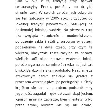
Oko w oko z tą tradycją staje browar
restauracyjny
Praxis
, położony po drugiej
stronie rzeki. W swoich założeniach odwołuje
się ten założony w 2009 roku przybytek do
lokalnej tradycji piwowarskiej, bazującej na
doskonałej lokalnej wodzie. Na pierwszy rzut
oka wygląda kosmicznie - modernistyczne
połączenie szkła i stali z surowym wnętrzem
podzielonym na dwie części, przy czym ta
większa, klasycznie restauracyjna za sprawą
wielkich tafli okien sprawia wrażenie lokalu
położonego na barce, mimo że rzeka nie jest tak
blisko. Bardzo mi się tam podobało. Na ścianie za
efektownym barem znajduje się grafika z
procesem warzenia piwa (po portugalsku). Kiedy
kręciłem się tam z aparatem, podszedł miły
jegomość, zagadał i gdy usłyszał skąd jestem,
wpuścił mnie na zaplecze, bym (niestety tylko
przez szybę, bowiem nic się nie działo)