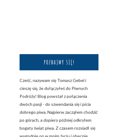
POZNAJMY SIĘ!
Cześć, nazywam się Tomasz Gebel i
cieszę się, że dołączyłeś do Piwnych
Podróży! Blog powstał z połączenia
dwóch pasji - do szwendania się i picia
dobrego piwa. Najpierw zacząłem chodzić
po górach, a dopiero później odkryłem
bogaty świat piwa. Z czasem rozsiadł się
wygodnie on w moim życiu i obecnie