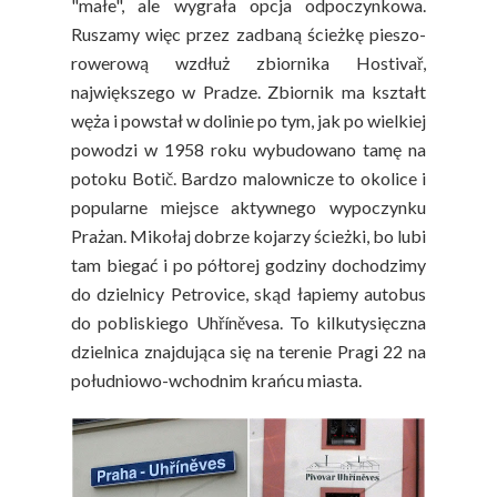
"małe", ale wygrała opcja odpoczynkowa.
Ruszamy więc przez zadbaną ścieżkę pieszo-
rowerową wzdłuż zbiornika Hostivař,
największego w Pradze. Zbiornik ma kształt
węża i powstał w dolinie po tym, jak po wielkiej
powodzi w 1958 roku wybudowano tamę na
potoku Botič. Bardzo malownicze to okolice i
popularne miejsce aktywnego wypoczynku
Prażan. Mikołaj dobrze kojarzy ścieżki, bo lubi
tam biegać i po półtorej godziny dochodzimy
do dzielnicy Petrovice, skąd łapiemy autobus
do pobliskiego Uhříněvesa. To kilkutysięczna
dzielnica znajdująca się na terenie Pragi 22 na
południowo-wchodnim krańcu miasta.