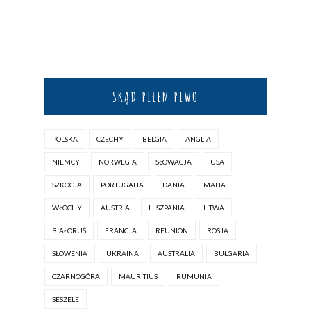
SKĄD PIŁEM PIWO
POLSKA
CZECHY
BELGIA
ANGLIA
NIEMCY
NORWEGIA
SŁOWACJA
USA
SZKOCJA
PORTUGALIA
DANIA
MALTA
WŁOCHY
AUSTRIA
HISZPANIA
LITWA
BIAŁORUŚ
FRANCJA
REUNION
ROSJA
SŁOWENIA
UKRAINA
AUSTRALIA
BUŁGARIA
CZARNOGÓRA
MAURITIUS
RUMUNIA
SESZELE