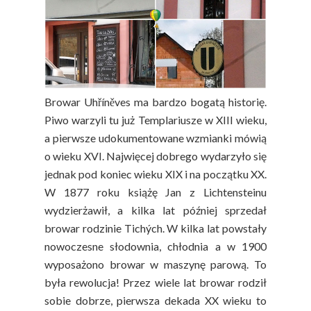
Browar Uhříněves ma bardzo bogatą historię.
Piwo warzyli tu już Templariusze w XIII wieku,
a pierwsze udokumentowane wzmianki mówią
o wieku XVI. Najwięcej dobrego wydarzyło się
jednak pod koniec wieku XIX i na początku XX.
W 1877 roku książę Jan z Lichtensteinu
wydzierżawił, a kilka lat później sprzedał
browar rodzinie Tichých. W kilka lat powstały
nowoczesne słodownia, chłodnia a w 1900
wyposażono browar w maszynę parową. To
była rewolucja! Przez wiele lat browar rodził
sobie dobrze, pierwsza dekada XX wieku to