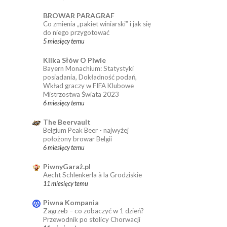
BROWAR PARAGRAF
Co zmienia „pakiet winiarski” i jak się
do niego przygotować
5 miesięcy temu
Kilka Słów O Piwie
Bayern Monachium: Statystyki
posiadania, Dokładność podań,
Wkład graczy w FIFA Klubowe
Mistrzostwa Świata 2023
6 miesięcy temu
The Beervault
Belgium Peak Beer - najwyżej
położony browar Belgii
6 miesięcy temu
PiwnyGaraż.pl
Aecht Schlenkerla à la Grodziskie
11 miesięcy temu
Piwna Kompania
Zagrzeb – co zobaczyć w 1 dzień?
Przewodnik po stolicy Chorwacji