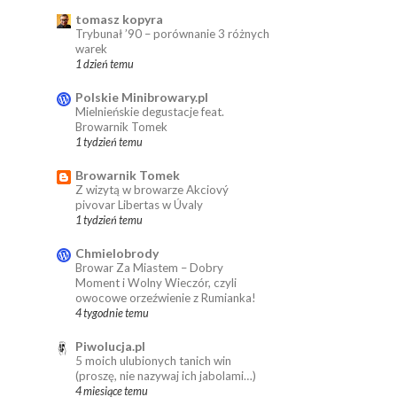
tomasz kopyra
Trybunał ’90 – porównanie 3 różnych
warek
1 dzień temu
Polskie Minibrowary.pl
Mielnieńskie degustacje feat.
Browarnik Tomek
1 tydzień temu
Browarnik Tomek
Z wizytą w browarze Akciový
pivovar Libertas w Úvaly
1 tydzień temu
Chmielobrody
Browar Za Miastem – Dobry
Moment i Wolny Wieczór, czyli
owocowe orzeźwienie z Rumianka!
4 tygodnie temu
Piwolucja.pl
5 moich ulubionych tanich win
(proszę, nie nazywaj ich jabolami…)
4 miesiące temu