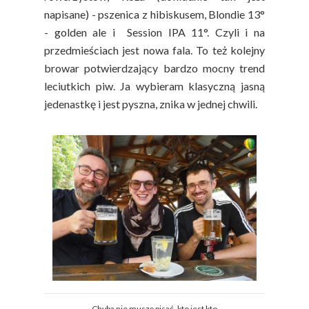
napisane) - pszenica z hibiskusem, Blondie 13°
- golden ale i Session IPA 11°. Czyli i na
przedmieściach jest nowa fala. To też kolejny
browar potwierdzający bardzo mocny trend
leciutkich piw. Ja wybieram klasyczną jasną
jedenastkę i jest pyszna, znika w jednej chwili.
Chyba nie muszę pisać, kto jest kto