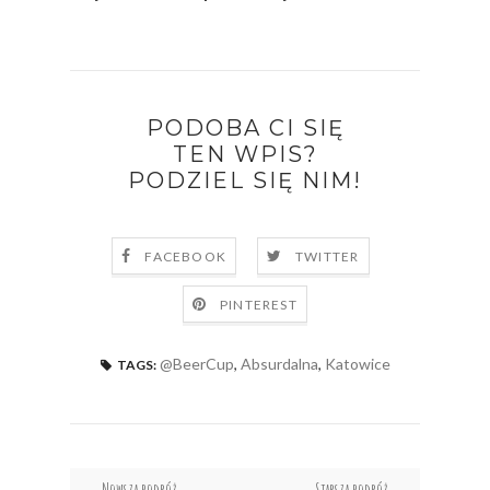
PODOBA CI SIĘ
TEN WPIS?
PODZIEL SIĘ NIM!
FACEBOOK
TWITTER
PINTEREST
@BeerCup
,
Absurdalna
,
Katowice
TAGS:
← Nowsza podróż
Starsza podróż →