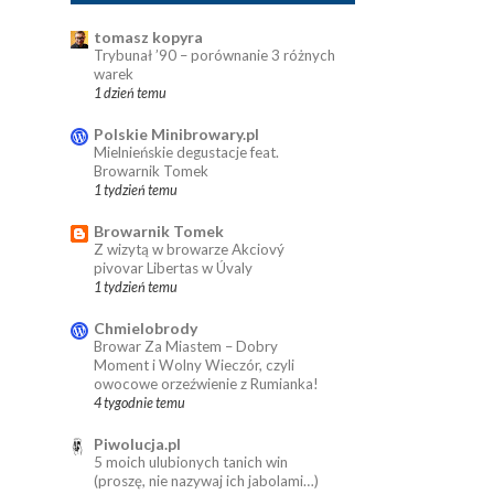
tomasz kopyra
Trybunał ’90 – porównanie 3 różnych
warek
1 dzień temu
Polskie Minibrowary.pl
Mielnieńskie degustacje feat.
Browarnik Tomek
1 tydzień temu
Browarnik Tomek
Z wizytą w browarze Akciový
pivovar Libertas w Úvaly
1 tydzień temu
Chmielobrody
Browar Za Miastem – Dobry
Moment i Wolny Wieczór, czyli
owocowe orzeźwienie z Rumianka!
4 tygodnie temu
Piwolucja.pl
5 moich ulubionych tanich win
(proszę, nie nazywaj ich jabolami…)