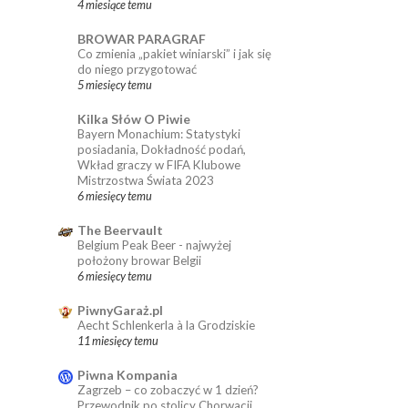
4 miesiące temu
BROWAR PARAGRAF
Co zmienia „pakiet winiarski” i jak się
do niego przygotować
5 miesięcy temu
Kilka Słów O Piwie
Bayern Monachium: Statystyki
posiadania, Dokładność podań,
Wkład graczy w FIFA Klubowe
Mistrzostwa Świata 2023
6 miesięcy temu
The Beervault
Belgium Peak Beer - najwyżej
położony browar Belgii
6 miesięcy temu
PiwnyGaraż.pl
Aecht Schlenkerla à la Grodziskie
11 miesięcy temu
Piwna Kompania
Zagrzeb – co zobaczyć w 1 dzień?
Przewodnik po stolicy Chorwacji