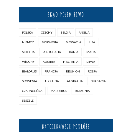
SKĄD PIŁEM PIWO
POLSKA
CZECHY
BELGIA
ANGLIA
NIEMCY
NORWEGIA
SŁOWACJA
USA
SZKOCJA
PORTUGALIA
DANIA
MALTA
WŁOCHY
AUSTRIA
HISZPANIA
LITWA
BIAŁORUŚ
FRANCJA
REUNION
ROSJA
SŁOWENIA
UKRAINA
AUSTRALIA
BUŁGARIA
CZARNOGÓRA
MAURITIUS
RUMUNIA
SESZELE
NAJCIEKAWSZE PODRÓŻE