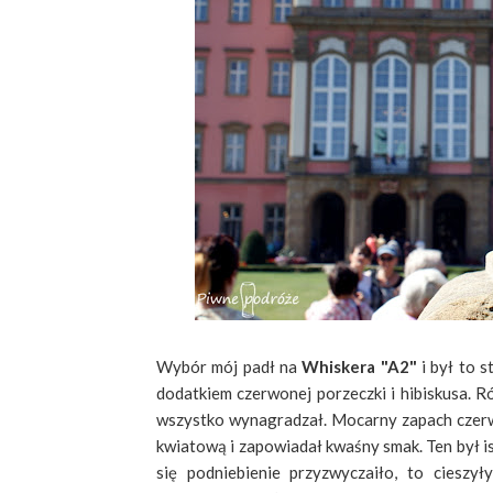
Wybór mój padł na
Whiskera "A2"
i był to s
dodatkiem czerwonej porzeczki i hibiskusa. 
wszystko wynagradzał. Mocarny zapach czerwo
kwiatową i zapowiadał kwaśny smak. Ten był is
się podniebienie przyzwyczaiło, to cieszy