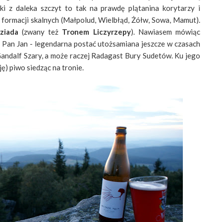
i z daleka szczyt to tak na prawdę plątanina korytarzy i
ormacji skalnych (Małpolud, Wielbłąd, Żółw, Sowa, Mamut).
ziada
(zwany też
Tronem Liczyrzepy
). Nawiasem mówiąc
, Pan Jan - legendarna postać utożsamiana jeszcze w czasach
 Gandalf Szary, a może raczej Radagast Bury Sudetów. Ku jego
ę) piwo siedząc na tronie.