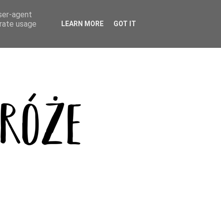
user-agent
erate usage
LEARN MORE
GOT IT