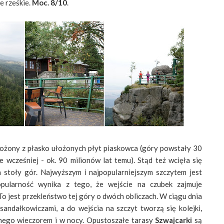
e rześkie.
Moc. 8/10
.
ożony z płasko ułożonych płyt piaskowca (góry powstały 30
 wcześniej - ok. 90 milionów lat temu). Stąd też wcięła się
 stoły gór. Najwyższym i najpopularniejszym szczytem jest
opularność wynika z tego, że wejście na czubek zajmuje
o jest przekleństwo tej góry o dwóch obliczach. W ciągu dnia
sandałkowiczami, a do wejścia na szczyt tworzą się kolejki,
nnego wieczorem i w nocy. Opustoszałe tarasy
Szwajcarki
są