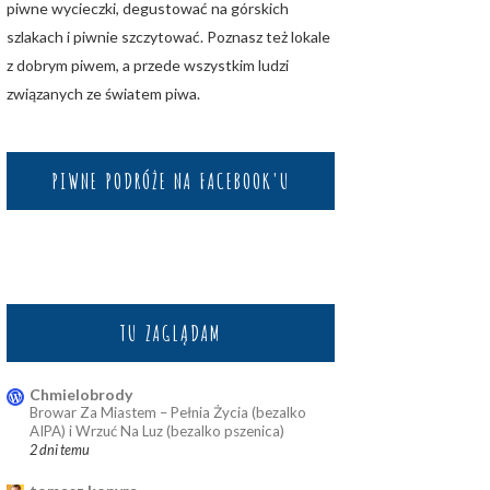
piwne wycieczki, degustować na górskich
szlakach i piwnie szczytować. Poznasz też lokale
z dobrym piwem, a przede wszystkim ludzi
związanych ze światem piwa.
PIWNE PODRÓŻE NA FACEBOOK'U
TU ZAGLĄDAM
Chmielobrody
Browar Za Miastem – Pełnia Życia (bezalko
AIPA) i Wrzuć Na Luz (bezalko pszenica)
2 dni temu