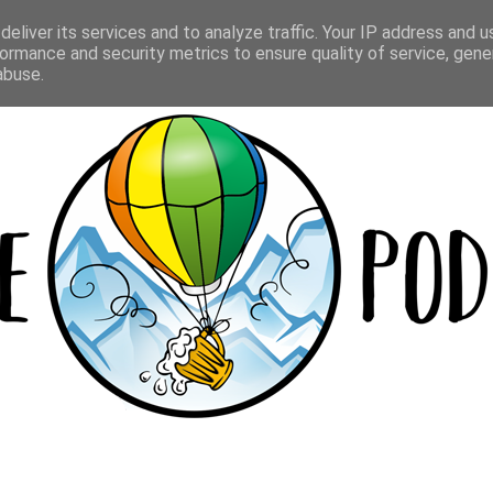
Y
LOKALE
BEER CUP
WIELOPAKI
eliver its services and to analyze traffic. Your IP address and 
ormance and security metrics to ensure quality of service, gen
abuse.