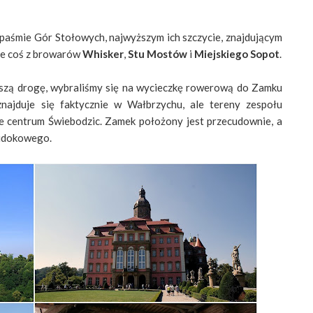
 paśmie Gór Stołowych, najwyższym ich szczycie, znajdującym
zie coś z browarów
Whisker
,
Stu Mostów
i
Miejskiego Sopot
.
lszą drogę, wybraliśmy się na wycieczkę rowerową do Zamku
najduje się faktycznie w Wałbrzychu, ale tereny zespołu
ie centrum Świebodzic. Zamek położony jest przecudownie, a
widokowego.