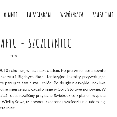
O MNIE
TU ZAGLĄDAM
WSPÓŁPRACA
ZAUFALI MI
RAFTU - SZCZELINIEC
08:00
010 roku i się w nich zakochałem. Po pierwsze niesamowite
szczytu i Błędnych Skał - fantazyjne kształty przywołujące
że panujące tam cisza i chłód. Po drugie niezwykle urokliwe
drugie miejsce sprowadziło mnie w Góry Stołowe ponownie. W
siąż
, opuszczaliśmy przyjazne Świebodzice z planem wypicia
a Wielką Sową (z powodu rzeczonej wycieczki nie udało się
czeliniec.