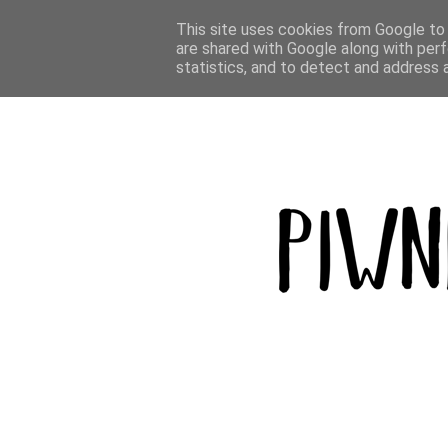
BLOG
PODRÓŻE
GÓRY
BROWAR
This site uses cookies from Google to d
are shared with Google along with perf
statistics, and to detect and address 