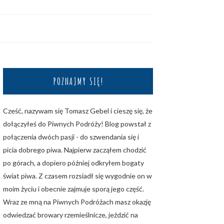
POZNAJMY SIĘ!
Cześć, nazywam się Tomasz Gebel i cieszę się, że
dołączyłeś do Piwnych Podróży! Blog powstał z
połączenia dwóch pasji - do szwendania się i
picia dobrego piwa. Najpierw zacząłem chodzić
po górach, a dopiero później odkryłem bogaty
świat piwa. Z czasem rozsiadł się wygodnie on w
moim życiu i obecnie zajmuje sporą jego część.
Wraz ze mną na Piwnych Podróżach masz okazję
odwiedzać browary rzemieślnicze, jeździć na