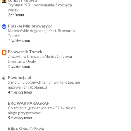
tomasz kopyra
Trybunał ’90 – porównanie 3 różnych
warek
2 dni temu
Polskie Minibrowary.pl
Mielnieńskie degustacje feat. Browarnik
Tomek
1 tydzień temu
Browarnik Tomek
Z wizytą w browarze Akciový pivovar
Libertas w Úvaly
1 tydzień temu
Piwolucja.pl
5 moich ulubionych tanich win (proszę, nie
nazywaj ich jabolami…)
4 miesiące temu
BROWAR PARAGRAF
Co zmienia „pakiet winiarski” i jak się do
niego przygotować
5 miesięcy temu
Kilka Słów O Piwie