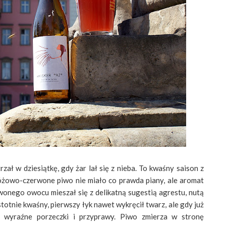
trzał w dziesiątkę, gdy żar lał się z nieba. To kwaśny saison z
Różowo-czerwone piwo nie miało co prawda piany, ale aromat
nego owocu mieszał się z delikatną sugestią agrestu, nutą
totnie kwaśny, pierwszy łyk nawet wykręcił twarz, ale gdy już
ły wyraźne porzeczki i przyprawy. Piwo zmierza w stronę