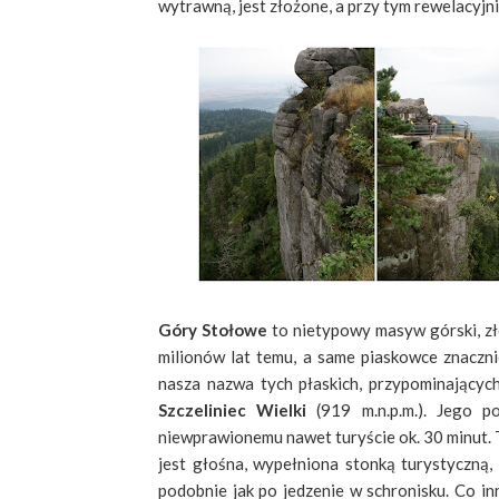
wytrawną, jest złożone, a przy tym rewelacyjni
Góry Stołowe
to nietypowy masyw górski, zł
milionów lat temu, a same piaskowce znacznie
nasza nazwa tych płaskich, przypominających
Szczeliniec Wielki
(919 m.n.p.m.). Jego p
niewprawionemu nawet turyście ok. 30 minut. T
jest głośna, wypełniona stonką turystyczną, 
podobnie jak po jedzenie w schronisku. Co i