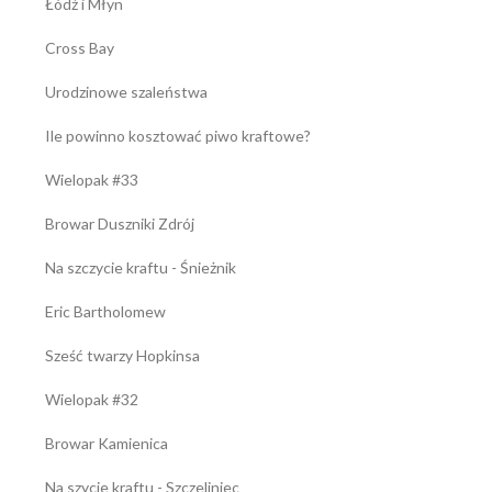
Łódź i Młyn
Cross Bay
Urodzinowe szaleństwa
Ile powinno kosztować piwo kraftowe?
Wielopak #33
Browar Duszniki Zdrój
Na szczycie kraftu - Śnieżnik
Eric Bartholomew
Sześć twarzy Hopkinsa
Wielopak #32
Browar Kamienica
Na szycie kraftu - Szczeliniec