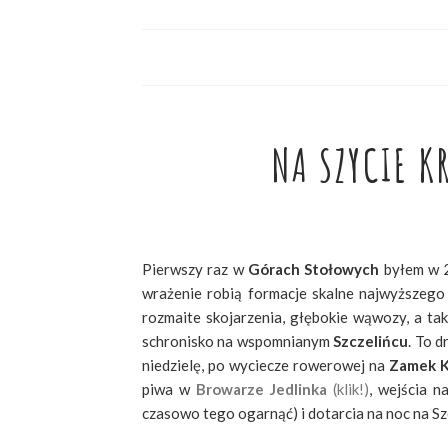
NA SZYCIE K
Pierwszy raz w
Górach Stołowych
byłem w 2
wrażenie robią formacje skalne najwyższego 
rozmaite skojarzenia, głębokie wąwozy, a tak
schronisko na wspomnianym
Szczelińcu
. To 
niedzielę, po wyciecze rowerowej na
Zamek K
piwa w
Browarze Jedlinka
(klik!)
, wejścia n
czasowo tego ogarnąć) i dotarcia na noc na Sz