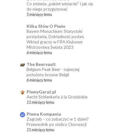
Co zmienia „pakiet winiarski” i jak się
do niego przygotować
5 miesięcy temu
Kilka Słów O Piwie
Bayern Monachium: Statystyki
posiadania, Dokładność podań,
Wkład graczy w FIFA Klubowe
Mistrzostwa Świata 2023
6 miesięcy temu
The Beervault
Belgium Peak Beer - najwyżej
położony browar Belgii
6 miesięcy temu
PiwnyGaraż.pl
Aecht Schlenkerla à la Grodziskie
11 miesięcy temu
Piwna Kompania
Zagrzeb – co zobaczyć w 1 dzień?
Przewodnik po stolicy Chorwacji
11 miesięcy temu