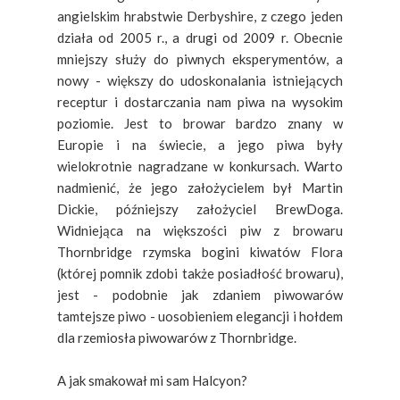
angielskim hrabstwie Derbyshire, z czego jeden
działa od 2005 r., a drugi od 2009 r. Obecnie
mniejszy służy do piwnych eksperymentów, a
nowy - większy do udoskonalania istniejących
receptur i dostarczania nam piwa na wysokim
poziomie. Jest to browar bardzo znany w
Europie i na świecie, a jego piwa były
wielokrotnie nagradzane w konkursach. Warto
nadmienić, że jego założycielem był Martin
Dickie, późniejszy założyciel BrewDoga.
Widniejąca na większości piw z browaru
Thornbridge rzymska bogini kiwatów Flora
(której pomnik zdobi także posiadłość browaru),
jest - podobnie jak zdaniem piwowarów
tamtejsze piwo - uosobieniem elegancji i hołdem
dla rzemiosła piwowarów z Thornbridge.
A jak smakował mi sam Halcyon?