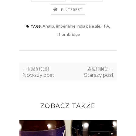
PINTEREST
Anglia
,
imperialne india pale ale
,
IPA
,
TAGS:
Thornbridge
← Nowsza podróż
Starsza podróż →
Nowszy post
Starszy post
ZOBACZ TAKŻE