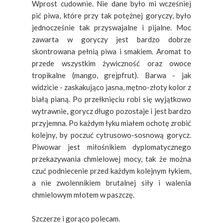
Wprost cudownie. Nie dane było mi wcześniej
pić piwa, które przy tak potężnej goryczy, było
jednocześnie tak przyswajalne i pijalne. Moc
zawarta w goryczy jest bardzo dobrze
skontrowana pełnią piwa i smakiem. Aromat to
przede wszystkim żywiczność oraz owoce
tropikalne (mango, grejpfrut). Barwa - jak
widzicie - zaskakująco jasna, mętno-złoty kolor z
białą pianą. Po przełknięciu robi się wyjątkowo
wytrawnie, gorycz długo pozostaje i jest bardzo
przyjemna. Po każdym łyku miałem ochotę zrobić
kolejny, by poczuć cytrusowo-sosnową gorycz.
Piwowar jest miłośnikiem dyplomatycznego
przekazywania chmielowej mocy, tak że można
czuć podniecenie przed każdym kolejnym łykiem,
a nie zwolennikiem brutalnej siły i walenia
chmielowym młotem w paszczę.
Szczerze i gorąco polecam.