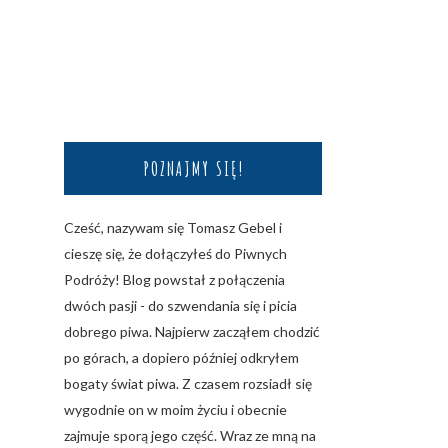
POZNAJMY SIĘ!
Cześć, nazywam się Tomasz Gebel i
cieszę się, że dołączyłeś do Piwnych
Podróży! Blog powstał z połączenia
dwóch pasji - do szwendania się i picia
dobrego piwa. Najpierw zacząłem chodzić
po górach, a dopiero później odkryłem
bogaty świat piwa. Z czasem rozsiadł się
wygodnie on w moim życiu i obecnie
zajmuje sporą jego część. Wraz ze mną na