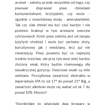
aromat - zależny przede wszystkim od tego, czy
piwowar doprawiał piwo chmielami
kontynentalnymi, brytyjskimi, czy może -
zgodnie z nowofalową modą - amerykańskimi.
Tak czy siak chmiel ma być czuć bardzo i nie
powinno braknąć w tym aromacie owoców
cytrusowych. Kolor piwa zależny jest od zasypu
(użytych słodów) i może być zarówno złoty,
bursztynowy jak i miedziany, lecz już nie
ciemniejszy. Piwo powinno być co najwyżej
średnio treściwe, ale przy tym musi mieć bardzo
złożony smak, który będzie równowagą dla
masakrycznej goryczy. Owocowe smaki są mile
widziane. Początkowa zawartość ekstraktu w
imperialnym IPA to od 17° do ponad 21° Blg, a
zawartość alkoholu może się wahać od ok 7 do
ponad 10%. Mocno!!
Thornbridge to właściwie dwa browary w