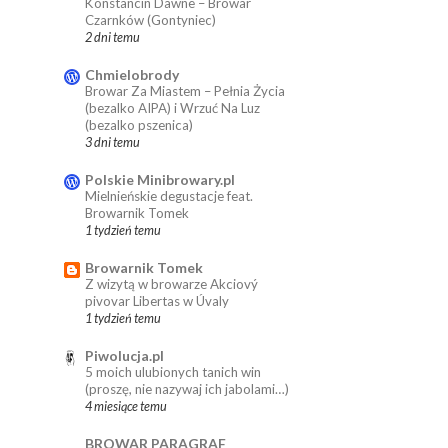
Konstancin Dawne – Browar
Czarnków (Gontyniec)
2 dni temu
Chmielobrody
Browar Za Miastem – Pełnia Życia
(bezalko AIPA) i Wrzuć Na Luz
(bezalko pszenica)
3 dni temu
Polskie Minibrowary.pl
Mielnieńskie degustacje feat.
Browarnik Tomek
1 tydzień temu
Browarnik Tomek
Z wizytą w browarze Akciový
pivovar Libertas w Úvaly
1 tydzień temu
Piwolucja.pl
5 moich ulubionych tanich win
(proszę, nie nazywaj ich jabolami…)
4 miesiące temu
BROWAR PARAGRAF