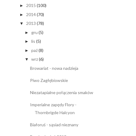
2015
(100)
►
2014
(70)
►
2013
(78)
▼
gru
(5)
►
lis
(5)
►
paź
(8)
►
wrz
(6)
▼
Browariat - nowa nadzieja
Piwo Zagłębiowskie
Niezatapialne połączenia smaków
Imperialne zapędy Flory -
Thornbrigde Halcyon
Białoruś - sąsiad nieznany