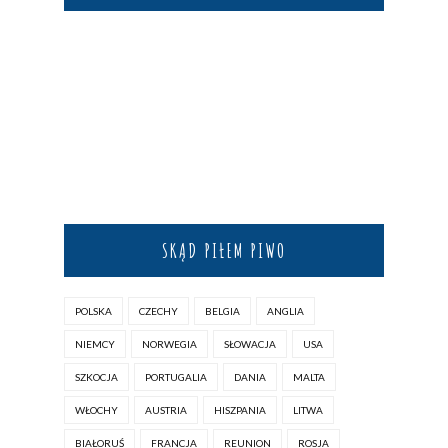
SKĄD PIŁEM PIWO
POLSKA
CZECHY
BELGIA
ANGLIA
NIEMCY
NORWEGIA
SŁOWACJA
USA
SZKOCJA
PORTUGALIA
DANIA
MALTA
WŁOCHY
AUSTRIA
HISZPANIA
LITWA
BIAŁORUŚ
FRANCJA
REUNION
ROSJA