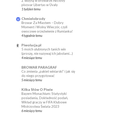
Z wizytą w browarze Akciový
pivovar Libertas w Úvaly
1 tydzień temu
Chmielobrody
Browar Za Miastem – Dobry
Moment i Wolny Wieczór, czyli
owocowe orzeźwienie z Rumianka!
4 tygodnie temu
Piwolucja.pl
5 moich ulubionych tanich win
(proszę, nie nazywaj ich jabolami…)
4 miesiące temu
BROWAR PARAGRAF
Co zmienia „pakiet winiarski” i jak się
do niego przygotować
5 miesięcy temu
Kilka Słów O Piwie
Bayern Monachium: Statystyki
posiadania, Dokładność podań,
Wkład graczy w FIFA Klubowe
Mistrzostwa Świata 2023
6 miesięcy temu