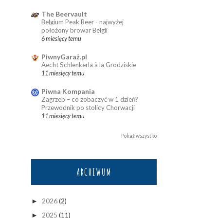
The Beervault
Belgium Peak Beer - najwyżej
położony browar Belgii
6 miesięcy temu
PiwnyGaraż.pl
Aecht Schlenkerla à la Grodziskie
11 miesięcy temu
Piwna Kompania
Zagrzeb – co zobaczyć w 1 dzień?
Przewodnik po stolicy Chorwacji
11 miesięcy temu
Pokaż wszystko
ARCHIWUM
2026
(2)
►
2025
(11)
►