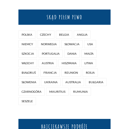
SKĄD PIŁEM PIWO
POLSKA
CZECHY
BELGIA
ANGLIA
NIEMCY
NORWEGIA
SŁOWACJA
USA
SZKOCJA
PORTUGALIA
DANIA
MALTA
WŁOCHY
AUSTRIA
HISZPANIA
LITWA
BIAŁORUŚ
FRANCJA
REUNION
ROSJA
SŁOWENIA
UKRAINA
AUSTRALIA
BUŁGARIA
CZARNOGÓRA
MAURITIUS
RUMUNIA
SESZELE
NAJCIEKAWSZE PODRÓŻE