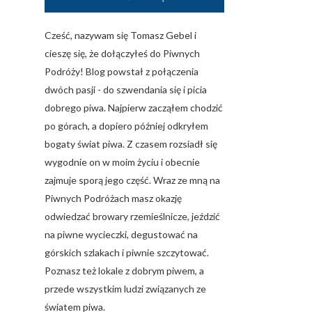
Cześć, nazywam się Tomasz Gebel i
cieszę się, że dołączyłeś do Piwnych
Podróży! Blog powstał z połączenia
dwóch pasji - do szwendania się i picia
dobrego piwa. Najpierw zacząłem chodzić
po górach, a dopiero później odkryłem
bogaty świat piwa. Z czasem rozsiadł się
wygodnie on w moim życiu i obecnie
zajmuje sporą jego część. Wraz ze mną na
Piwnych Podróżach masz okazję
odwiedzać browary rzemieślnicze, jeździć
na piwne wycieczki, degustować na
górskich szlakach i piwnie szczytować.
Poznasz też lokale z dobrym piwem, a
przede wszystkim ludzi związanych ze
światem piwa.