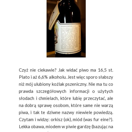
Czyż nie ciekawie? Jak widać piwo ma 16,5 st.
Plato i aż 6,6% alkoholu. Jest więc sporo słabszy
niż mój ulubiony koźlak pszeniczny. Nie ma tu co
prawda szczegółowych informacji o użytych
słodach i chmielach, które lubię przeczytać, ale
na dobrą sprawę osobom, które same nie warzą
piwa, i tak te dziwne nazwy niewiele powiedzą.
Czytam i widzę: orkisz (ok), miód (was fur eine?).
Lekka obawa, miodem w piwie gardzę (bazując na