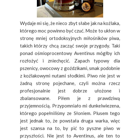
Wydaje mi się, że nieco zbyt słabe jak na koźlaka,
którego moc powinno być czuć. Może to ukłon w
stronę mniej ortodoksyjnych miłośników piwa,
takich którzy chcą zacząć swoje przygody. Taki
ponad ośmioprocentowy Aventinus mógłby ich
rozłożyć i zniechęcić. Zapach typowy dla
pszenicy, owocowy z goździkami, smak podobnie
z koźlakowymi nutami słodkimi. Piwo nie jest w
żadną stronę pojechane, czyli można rzecz
profesjonalnie jest dobrze ułożone i
zbalansowane. Piłem je z prawdziwą
przyjemnością. Przypomniało mi dunkelwiezena,
którego popełniliśmy ze Słoniem. Plusem tego
jest jednak to, że powstała druga warka, więc
jest szansa na to, by pić to pyszne piwo w
przyszłości. Nie jest to Aventinus, ale ten to