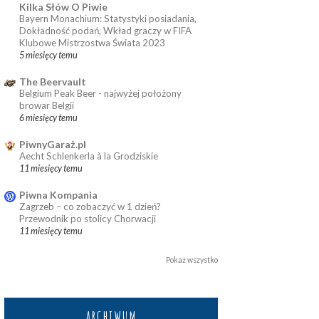
Kilka Słów O Piwie
Bayern Monachium: Statystyki posiadania,
Dokładność podań, Wkład graczy w FIFA
Klubowe Mistrzostwa Świata 2023
5 miesięcy temu
The Beervault
Belgium Peak Beer - najwyżej położony
browar Belgii
6 miesięcy temu
PiwnyGaraż.pl
Aecht Schlenkerla à la Grodziskie
11 miesięcy temu
Piwna Kompania
Zagrzeb – co zobaczyć w 1 dzień?
Przewodnik po stolicy Chorwacji
11 miesięcy temu
Pokaż wszystko
ARCHIWUM