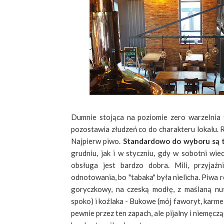
Dumnie stojąca na poziomie zero warzelnia
pozostawia złudzeń co do charakteru lokalu. Re
Najpierw piwo.
Standardowo do wyboru są t
grudniu, jak i w styczniu, gdy w sobotni wie
obsługa jest bardzo dobra. Mili, przyjaźn
odnotowania, bo "tabaka" była nielicha. Piwa r
goryczkowy, na czeską modłę, z maślaną nut
spoko) i koźlaka - Bukowe (mój faworyt, karm
pewnie przez ten zapach, ale pijalny i niemęczą