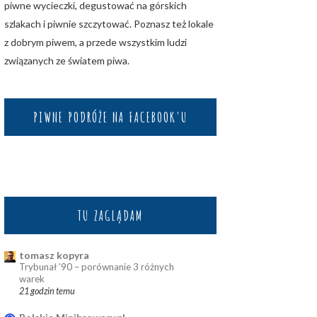
piwne wycieczki, degustować na górskich
szlakach i piwnie szczytować. Poznasz też lokale
z dobrym piwem, a przede wszystkim ludzi
związanych ze światem piwa.
PIWNE PODRÓŻE NA FACEBOOK'U
TU ZAGLĄDAM
tomasz kopyra
Trybunał ’90 – porównanie 3 różnych
warek
21 godzin temu