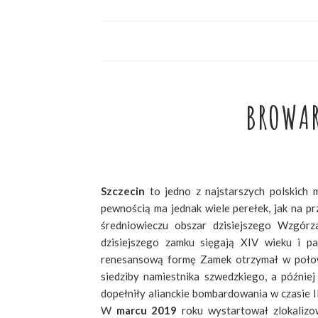
BROWAR
Szczecin
to jedno z najstarszych polskich 
pewnością ma jednak wiele perełek, jak na p
średniowieczu obszar dzisiejszego Wzgórz
dzisiejszego zamku sięgają XIV wieku i p
renesansową formę Zamek otrzymał w połow
siedziby namiestnika szwedzkiego, a później
dopełniły alianckie bombardowania w czasie 
W
marcu 2019
roku wystartował zlokaliz