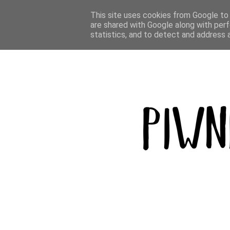
BLOG
PODRÓŻE
GÓRY
BROWAR
This site uses cookies from Google to d
are shared with Google along with perf
statistics, and to detect and address 