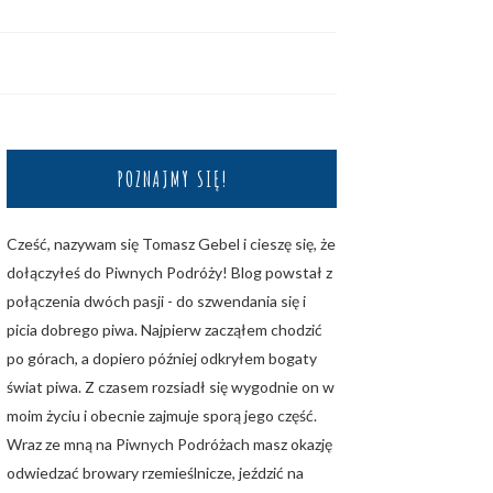
POZNAJMY SIĘ!
Cześć, nazywam się Tomasz Gebel i cieszę się, że
dołączyłeś do Piwnych Podróży! Blog powstał z
połączenia dwóch pasji - do szwendania się i
picia dobrego piwa. Najpierw zacząłem chodzić
po górach, a dopiero później odkryłem bogaty
świat piwa. Z czasem rozsiadł się wygodnie on w
moim życiu i obecnie zajmuje sporą jego część.
Wraz ze mną na Piwnych Podróżach masz okazję
odwiedzać browary rzemieślnicze, jeździć na