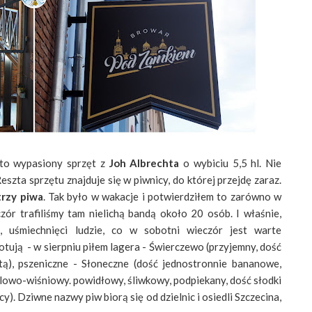
 to wypasiony sprzęt z
Joh Albrechta
o wybiciu 5,5 hl. Nie
szta sprzętu znajduje się w piwnicy, do której przejdę zaraz.
rzy piwa
. Tak było w wakacje i potwierdziłem to zarówno w
czór trafiliśmy tam nielichą bandą około 20 osób. I właśnie,
i, uśmiechnięci ludzie, co w sobotni wieczór jest warte
otują - w sierpniu piłem lagera - Świerczewo (przyjemny, dość
ą), pszeniczne - Słoneczne (dość jednostronnie bananowe,
elowo-wiśniowy. powidłowy, śliwkowy, podpiekany, dość słodki
cy). Dziwne nazwy piw biorą się od dzielnic i osiedli Szczecina,