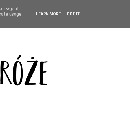
user-agent
erate usage
LEARN MORE
GOT IT