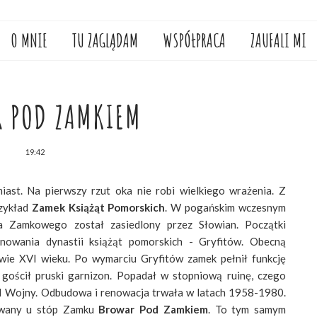
O MNIE
TU ZAGLĄDAM
WSPÓŁPRACA
ZAUFALI MI
 POD ZAMKIEM
19:42
miast. Na pierwszy rzut oka nie robi wielkiego wrażenia. Z
rzykład
Zamek Książąt Pomorskich
. W pogańskim wczesnym
a Zamkowego został zasiedlony przez Słowian. Początki
anowania dynastii książąt pomorskich - Gryfitów. Obecną
ie XVI wieku. Po wymarciu Gryfitów zamek pełnił funkcję
 gościł pruski garnizon. Popadał w stopniową ruinę, czego
II Wojny. Odbudowa i renowacja trwała w latach 1958-1980.
owany u stóp Zamku
Browar Pod Zamkiem
. To tym samym