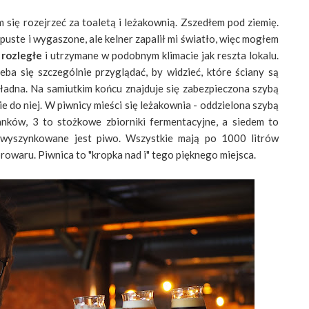
się rozejrzeć za toaletą i leżakownią. Zszedłem pod ziemię.
puste i wygaszone, ale kelner zapalił mi światło, więc mogłem
 rozległe
i utrzymane w podobnym klimacie jak reszta lokalu.
eba się szczególnie przyglądać, by widzieć, które ściany są
i ładna. Na samiutkim końcu znajduje się zabezpieczona szybą
ie do niej. W piwnicy mieści się leżakownia - oddzielona szybą
nków, 3 to stożkowe zbiorniki fermentacyjne, a siedem to
że wyszynkowane jest piwo. Wszystkie mają po 1000 litrów
browaru. Piwnica to "kropka nad i" tego pięknego miejsca.