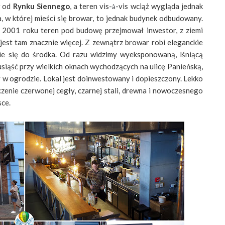
w od
Rynku Siennego
, a teren vis-
-vis wciąż wygląda jednak
à
, w której mieści się browar, to jednak budynek odbudowany.
 2001 roku teren pod budowę przejmował inwestor, z ziemi
 jest tam znacznie więcej. Z zewnątrz browar robi eleganckie
zie się do środka. Od razu widzimy wyeksponowaną, lśniącą
siąść przy wielkich oknach wychodzących na ulicę Panieńską,
cy w ogrodzie. Lokal jest doinwestowany i dopieszczony. Lekko
czenie czerwonej cegły, czarnej stali, drewna i nowoczesnego
sce.