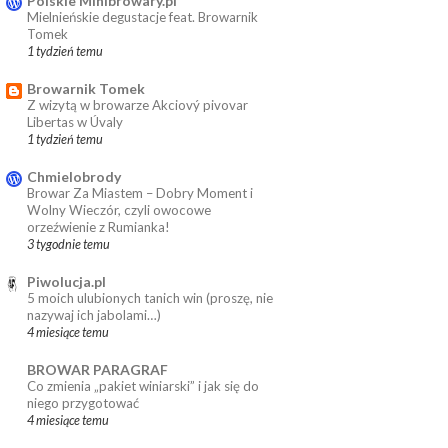
Polskie Minibrowary.pl
Mielnieńskie degustacje feat. Browarnik
Tomek
1 tydzień temu
Browarnik Tomek
Z wizytą w browarze Akciový pivovar
Libertas w Úvaly
1 tydzień temu
Chmielobrody
Browar Za Miastem – Dobry Moment i
Wolny Wieczór, czyli owocowe
orzeźwienie z Rumianka!
3 tygodnie temu
Piwolucja.pl
5 moich ulubionych tanich win (proszę, nie
nazywaj ich jabolami…)
4 miesiące temu
BROWAR PARAGRAF
Co zmienia „pakiet winiarski” i jak się do
niego przygotować
4 miesiące temu