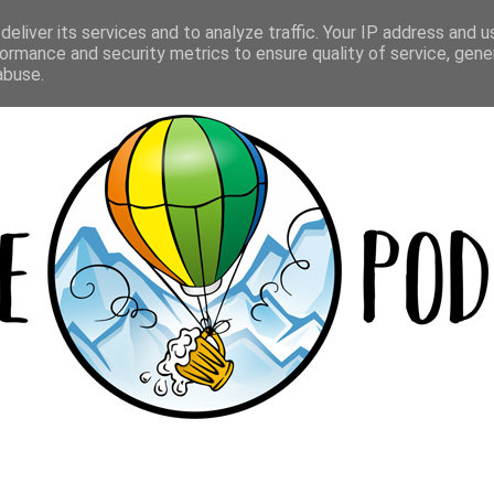
Y
LOKALE
BEER CUP
WIELOPAKI
eliver its services and to analyze traffic. Your IP address and 
ormance and security metrics to ensure quality of service, gen
abuse.