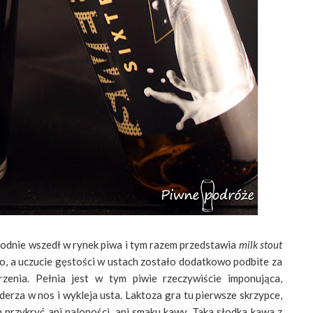
odnie wszedł w rynek piwa i tym razem przedstawia
milk stout
wo, a uczucie gęstości w ustach zostało dodatkowo podbite za
enia. Pełnia jest w tym piwie rzeczywiście imponująca,
derza w nos i wykleja usta. Laktoza gra tu pierwsze skrzypce,
m przykryć ani paloności, ani smaku kawy. Taka słodka kawa z