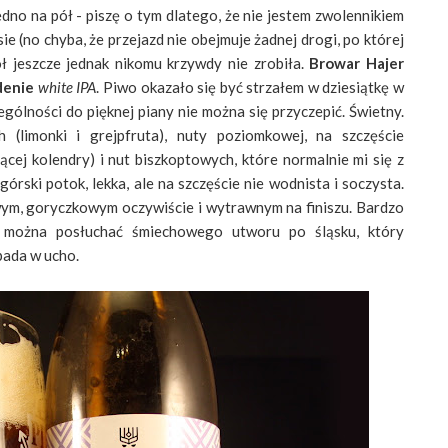
edno na pół - piszę o tym dlatego, że nie jestem zwolennikiem
e (no chyba, że przejazd nie obejmuje żadnej drogi, po której
ł jeszcze jednak nikomu krzywdy nie zrobiła.
Browar Hajer
denie
white IPA
. Piwo okazało się być strzałem w dziesiątkę w
gólności do pięknej piany nie można się przyczepić. Świetny.
limonki i grejpfruta), nuty poziomkowej, na szczęście
ącej kolendry) i nut biszkoptowych, które normalnie mi się z
 górski potok, lekka, ale na szczęście nie wodnista i soczysta.
ym, goryczkowym oczywiście i wytrawnym na finiszu. Bardzo
 można posłuchać śmiechowego utworu po śląsku, który
pada w ucho.