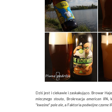
Dziś jest i ciekawie i zaskakująco. Browar Haj
mlecznego stouta
, Brokreacja
american IPA
, 
"kwaśne" pale ale
, a Faktoria
podwójne czarne I