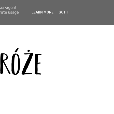
user-agent
erate usage
LEARN MORE
GOT IT