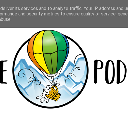
Y
LOKALE
BEER CUP
WIELOPAKI
eliver its services and to analyze traffic. Your IP address and 
ormance and security metrics to ensure quality of service, gen
abuse.