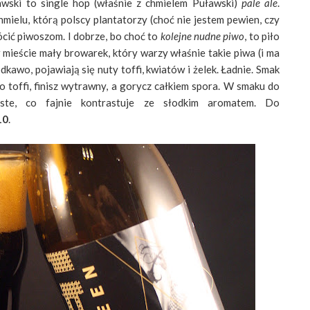
awski to single hop (właśnie z chmielem Puławski)
pale ale
.
mielu, którą polscy plantatorzy (choć nie jestem pewien, czy
ócić piwoszom. I dobrze, bo choć to
kolejne nudne piwo
, to piło
w mieście mały browarek, który warzy właśnie takie piwa (i ma
odkawo, pojawiają się nuty toffi, kwiatów i żelek. Ładnie. Smak
o toffi, finisz wytrawny, a gorycz całkiem spora. W smaku do
ste, co fajnie kontrastuje ze słodkim aromatem. Do
10
.