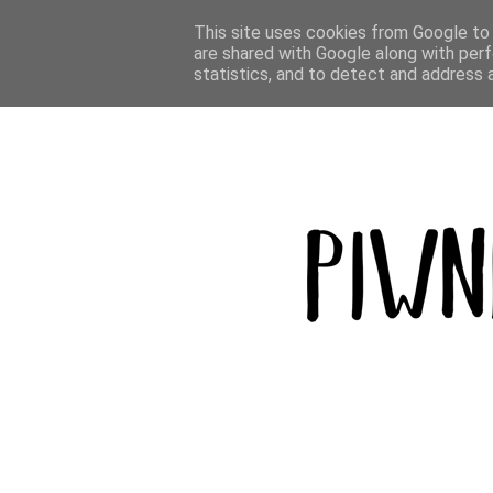
BLOG
PODRÓŻE
GÓRY
BROWAR
This site uses cookies from Google to d
are shared with Google along with perf
statistics, and to detect and address 