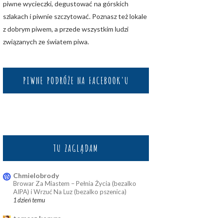
piwne wycieczki, degustować na górskich
szlakach i piwnie szczytować. Poznasz też lokale
z dobrym piwem, a przede wszystkim ludzi
związanych ze światem piwa.
PIWNE PODRÓŻE NA FACEBOOK'U
TU ZAGLĄDAM
Chmielobrody
Browar Za Miastem – Pełnia Życia (bezalko
AIPA) i Wrzuć Na Luz (bezalko pszenica)
1 dzień temu