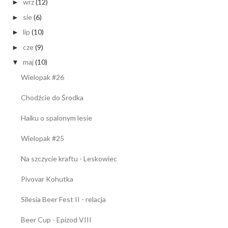
wrz
(12)
►
sie
(6)
►
lip
(10)
►
cze
(9)
►
maj
(10)
▼
Wielopak #26
Chodźcie do Środka
Haiku o spalonym lesie
Wielopak #25
Na szczycie kraftu - Leskowiec
Pivovar Kohutka
Silesia Beer Fest II - relacja
Beer Cup - Epizod VIII