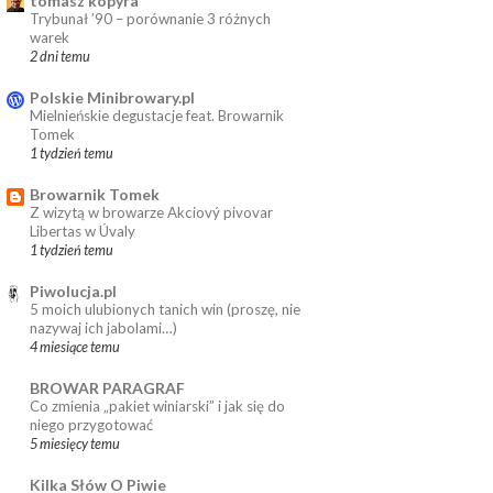
tomasz kopyra
Trybunał ’90 – porównanie 3 różnych
warek
2 dni temu
Polskie Minibrowary.pl
Mielnieńskie degustacje feat. Browarnik
Tomek
1 tydzień temu
Browarnik Tomek
Z wizytą w browarze Akciový pivovar
Libertas w Úvaly
1 tydzień temu
Piwolucja.pl
5 moich ulubionych tanich win (proszę, nie
nazywaj ich jabolami…)
4 miesiące temu
BROWAR PARAGRAF
Co zmienia „pakiet winiarski” i jak się do
niego przygotować
5 miesięcy temu
Kilka Słów O Piwie