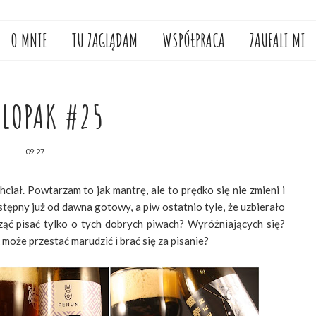
O MNIE
TU ZAGLĄDAM
WSPÓŁPRACA
ZAUFALI MI
LOPAK #25
09:27
hciał. Powtarzam to jak mantrę, ale to prędko się nie zmieni i
astępny już od dawna gotowy, a piw ostatnio tyle, że uzbierało
ząć pisać tylko o tych dobrych piwach? Wyróżniających się?
może przestać marudzić i brać się za pisanie?