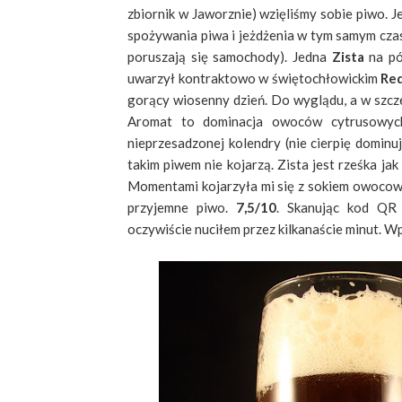
zbiornik w Jaworznie) wzięliśmy sobie piwo. J
spożywania piwa i jeżdżenia w tym samym czasi
poruszają się samochody). Jedna
Zista
na pó
uwarzył kontraktowo w świętochłowickim
Re
gorący wiosenny dzień. Do wyglądu, a w szcze
Aromat to dominacja owoców cytrusowych (
nieprzesadzonej kolendry (nie cierpię dominuj
takim piwem nie kojarzą. Zista jest rześka jak
Momentami kojarzyła mi się z sokiem owocow
przyjemne piwo.
7,5/10
. Skanując kod QR
oczywiście nuciłem przez kilkanaście minut. W