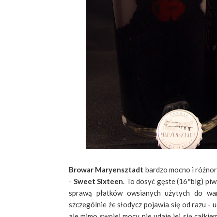
Browar Maryensztadt
bardzo mocno i różnor
-
Sweet Sixteen
. To dosyć gęste (16°blg) pi
sprawą płatków owsianych użytych do warz
szczególnie że słodycz pojawia się od razu - u
ale mimo swojej mocy nie udaje jej się całkie