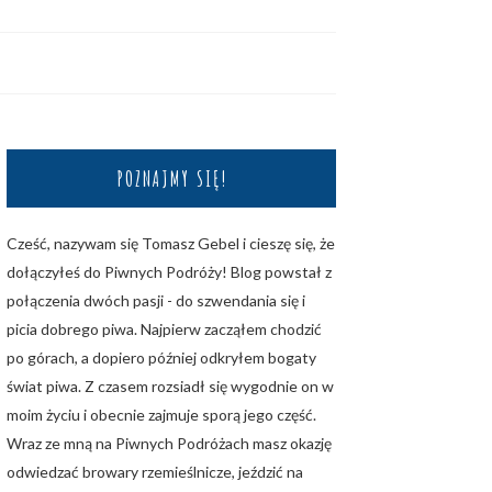
POZNAJMY SIĘ!
Cześć, nazywam się Tomasz Gebel i cieszę się, że
dołączyłeś do Piwnych Podróży! Blog powstał z
połączenia dwóch pasji - do szwendania się i
picia dobrego piwa. Najpierw zacząłem chodzić
po górach, a dopiero później odkryłem bogaty
świat piwa. Z czasem rozsiadł się wygodnie on w
moim życiu i obecnie zajmuje sporą jego część.
Wraz ze mną na Piwnych Podróżach masz okazję
odwiedzać browary rzemieślnicze, jeździć na