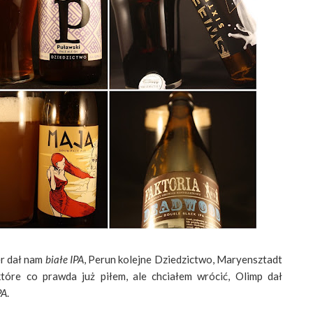
er dał nam
białe IPA
, Perun kolejne Dziedzictwo, Maryensztadt
które co prawda już piłem, ale chciałem wrócić, Olimp dał
PA
.