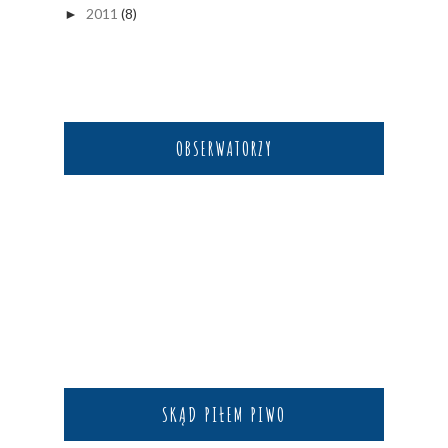
2011
(8)
►
OBSERWATORZY
SKĄD PIŁEM PIWO