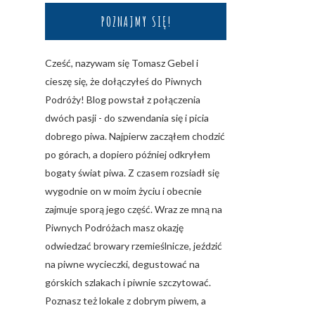
POZNAJMY SIĘ!
Cześć, nazywam się Tomasz Gebel i
cieszę się, że dołączyłeś do Piwnych
Podróży! Blog powstał z połączenia
dwóch pasji - do szwendania się i picia
dobrego piwa. Najpierw zacząłem chodzić
po górach, a dopiero później odkryłem
bogaty świat piwa. Z czasem rozsiadł się
wygodnie on w moim życiu i obecnie
zajmuje sporą jego część. Wraz ze mną na
Piwnych Podróżach masz okazję
odwiedzać browary rzemieślnicze, jeździć
na piwne wycieczki, degustować na
górskich szlakach i piwnie szczytować.
Poznasz też lokale z dobrym piwem, a